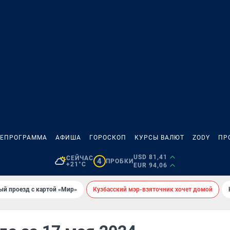
ЛЕПРОГРАММА
АФИША
ГОРОСКОП
КУРСЫ ВАЛЮТ
ZODY
ПР
USD 81,41
СЕЙЧАС
4
ПРОБКИ
+21°C
EUR 94,06
ый проезд с картой «Мир»
Кузбасский мэр-взяточник хочет домой