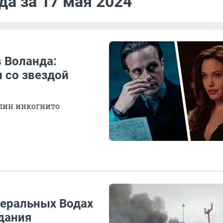
да за 17 мая 2024
 Воланда:
 со звездой
рлин инкогнито
неральных Водах
дания