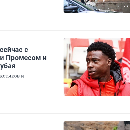
 сейчас с
си Промесом и
Дубая
ркотиков и