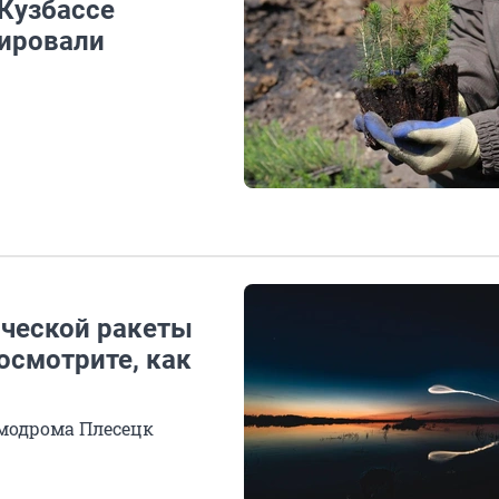
 Кузбассе
вировали
ической ракеты
осмотрите, как
смодрома Плесецк