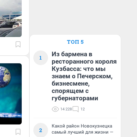
ТОП 5
Из бармена в
1
ресторанного короля
Кузбасса: что мы
знаем о Печерском,
бизнесмене,
спорящем с
губернаторами
14 228
12
Какой район Новокузнецка
2
самый лучший для жизни —