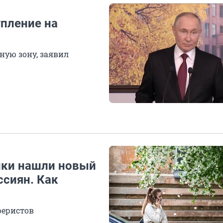
пление на
ную зону, заявил
ики нашли новый
ссиян. Как
феристов