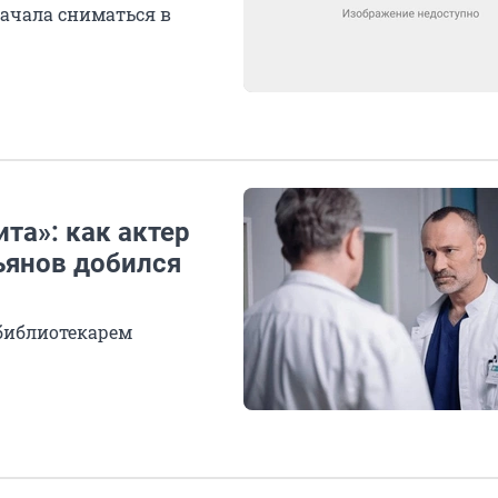
начала сниматься в
та»: как актер
ьянов добился
 библиотекарем