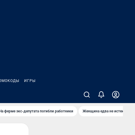
ОМОКОДЫ
ИГРЫ
На ферме экс-депутата погибли работники
Женщина едва не истекла кро