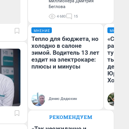
миллионера Дмитрия
Беглова
4 680
15
МНЕНИЕ
МНЕНИЕ
Тепло для бюджета, но
«Сливо
холодно в салоне
разоча
зимой. Водитель 13 лет
турист
ездит на электрокаре:
тысяч,
плюсы и минусы
день гу
Юрског
Хогвар
Денис Дедюхин
Ян
РЕКОМЕНДУЕМ
«Так неожиданно и