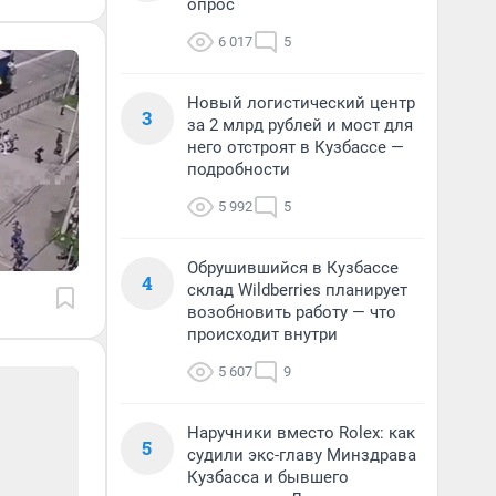
опрос
6 017
5
Новый логистический центр
3
за 2 млрд рублей и мост для
него отстроят в Кузбассе —
подробности
5 992
5
Обрушившийся в Кузбассе
4
склад Wildberries планирует
возобновить работу — что
происходит внутри
5 607
9
Наручники вместо Rolex: как
5
судили экс-главу Минздрава
Кузбасса и бывшего