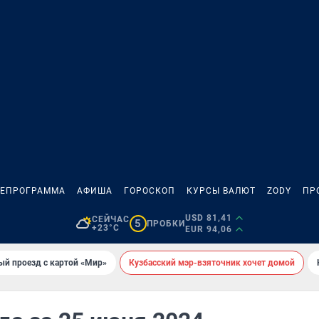
ЛЕПРОГРАММА
АФИША
ГОРОСКОП
КУРСЫ ВАЛЮТ
ZODY
ПР
USD 81,41
СЕЙЧАС
5
ПРОБКИ
+23°C
EUR 94,06
ый проезд с картой «Мир»
Кузбасский мэр-взяточник хочет домой