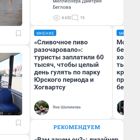
миллионера Дмитрия
Беглова
4 632
15
МНЕНИЕ
МНЕНИЕ
«Сливочное пиво
Мой ба
разочаровало»:
береже
туристы заплатили 60
хотела 
тысяч, чтобы целый
тысяч,
день гулять по парку
кредит,
Юрского периода и
приеха
Хогвартсу
безопа
Кс
Яна Шаламова
Ав
РЕКОМЕНДУЕМ
«Вам зачем он?»: дизайнер