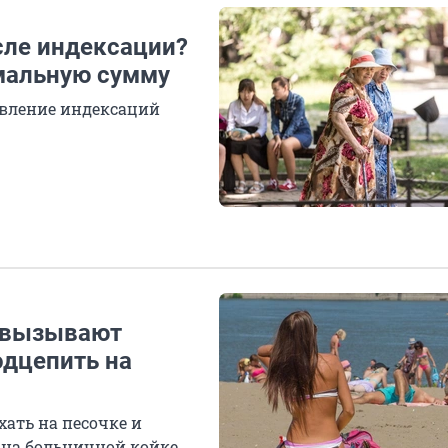
сле индексации?
мальную сумму
овление индексаций
и вызывают
одцепить на
хать на песочке и
я на больничной койке