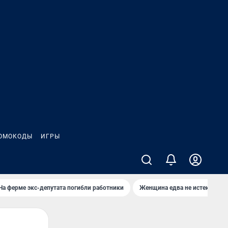
ОМОКОДЫ
ИГРЫ
На ферме экс-депутата погибли работники
Женщина едва не истекла кро