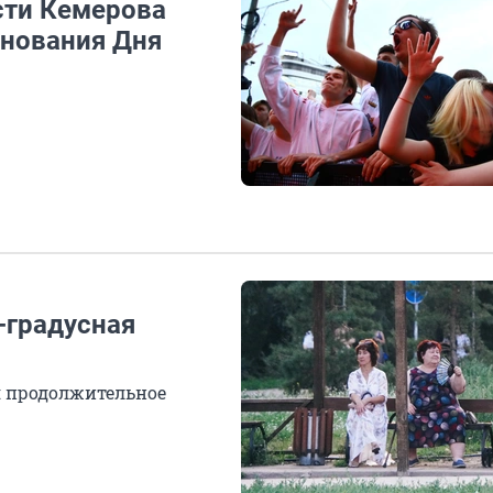
сти Кемерова
днования Дня
-градусная
я продолжительное