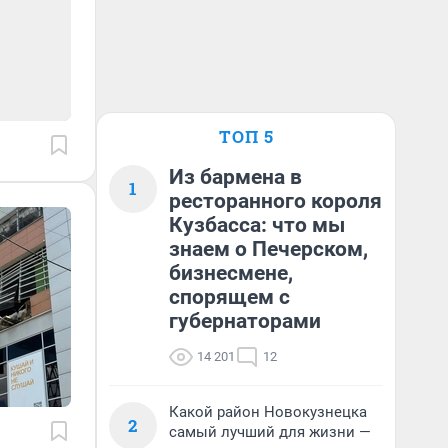
ТОП 5
Из бармена в
1
ресторанного короля
Кузбасса: что мы
знаем о Печерском,
бизнесмене,
спорящем с
губернаторами
14 201
12
Какой район Новокузнецка
2
самый лучший для жизни —