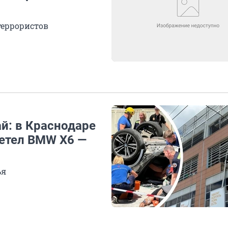
террористов
й: в Краснодаре
летел BMW X6 —
ья