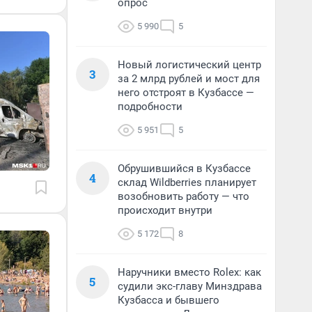
опрос
5 990
5
Новый логистический центр
3
за 2 млрд рублей и мост для
него отстроят в Кузбассе —
подробности
5 951
5
Обрушившийся в Кузбассе
4
склад Wildberries планирует
возобновить работу — что
происходит внутри
5 172
8
Наручники вместо Rolex: как
5
судили экс-главу Минздрава
Кузбасса и бывшего