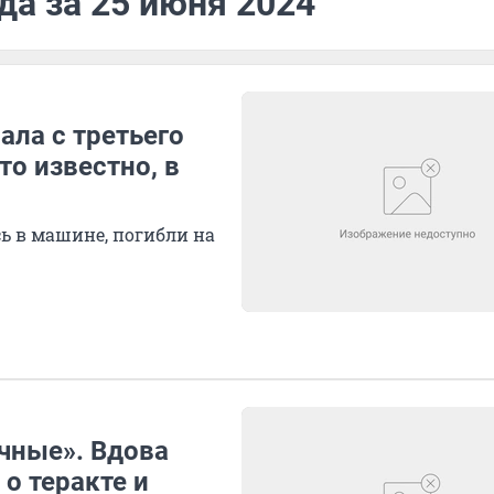
да за 25 июня 2024
ала с третьего
то известно, в
сь в машине, погибли на
ичные». Вдова
о теракте и