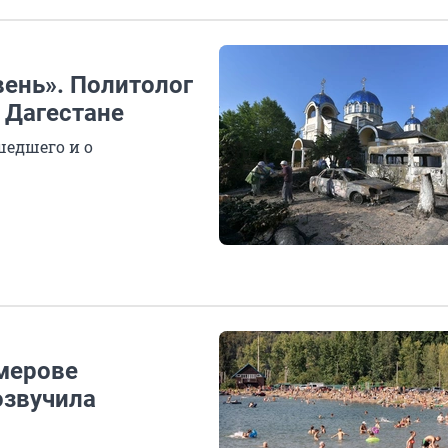
вень». Политолог
в Дагестане
шедшего и о
емерове
озвучила