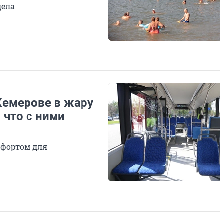
дела
Кемерове в жару
 что с ними
мфортом для