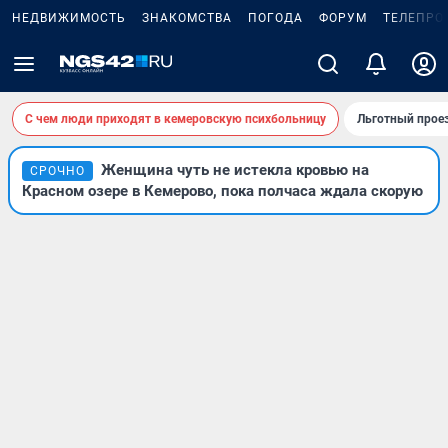
НЕДВИЖИМОСТЬ
ЗНАКОМСТВА
ПОГОДА
ФОРУМ
ТЕЛЕПРО
С чем люди приходят в кемеровскую психбольницу
Льготный проез
Женщина чуть не истекла кровью на
СРОЧНО
Красном озере в Кемерово, пока полчаса ждала скорую