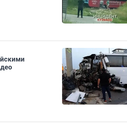
ийскими
идео