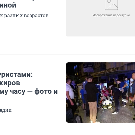
ниной
ек разных возрастов
уристами:
ажиров
му часу — фото и
гедии