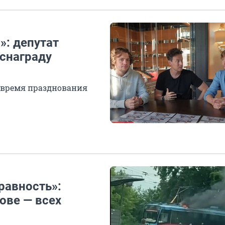
»: депутат
снаграду
о время празднования
равность»:
ове — всех