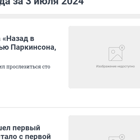
да за 3 июля 2024
 «Назад в
ью Паркинсона,
ил прослезиться сто
ошел первый
стало с первой