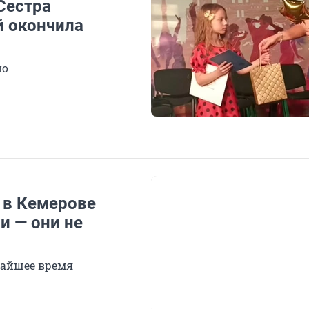
Сестра
й окончила
но
 в Кемерове
и — они не
жайшее время