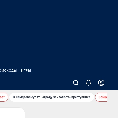
ОМОКОДЫ
ИГРЫ
ое?
В Кемерове сулят награду за «голову» преступника
Бойцовский 