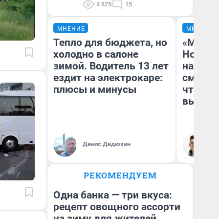
4 825
15
МНЕНИЕ
МНЕНИЕ
Тепло для бюджета, но
«Мы ви
холодно в салоне
Нолана
зимой. Водитель 13 лет
настро
ездит на электрокаре:
смотре
плюсы и минусы
чтобы 
выгляд
Денис Дедюхин
На
РЕКОМЕНДУЕМ
Одна банка — три вкуса:
рецепт овощного ассорти
на зиму для жителей