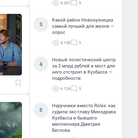
6 351
9
Какой район Новокузнецка
3
самый лучший для жизни —
опрос
6 138
5
Новый логистический центр
4
за 2 млрд рублей и мост для
него отстроят в Кузбассе —
подробности
6 124
5
Наручники вместо Rolex: как
5
судили экс-главу Минздрава
Кузбасса и бывшего
миллионера Дмитрия
Беглова