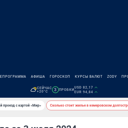
ЛЕПРОГРАММА
АФИША
ГОРОСКОП
КУРСЫ ВАЛЮТ
ZODY
ПР
USD 82,17
СЕЙЧАС
3
ПРОБКИ
+20°C
EUR 94,84
й проезд с картой «Мир»
Сколько стоит жилье в кемеровском долгостр