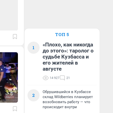
ТОП 5
«Плохо, как никогда
1
до этого»: таролог о
судьбе Кузбасса и
его жителей в
августе
14 927
21
Обрушившийся в Кузбассе
2
склад Wildberries планирует
возобновить работу — что
происходит внутри