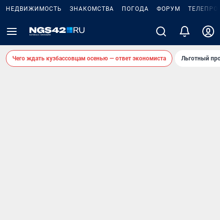
НЕДВИЖИМОСТЬ
ЗНАКОМСТВА
ПОГОДА
ФОРУМ
ТЕЛЕПРО
Чего ждать кузбассовцам осенью — ответ экономиста
Льготный про