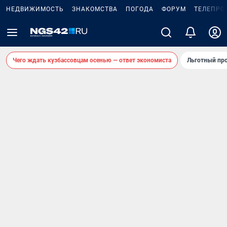
НЕДВИЖИМОСТЬ
ЗНАКОМСТВА
ПОГОДА
ФОРУМ
ТЕЛЕПРО
Чего ждать кузбассовцам осенью — ответ экономиста
Льготный про