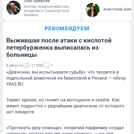
Олег Арефьев
Блогер, предприниматель,
Анастасия Завг
владелец в транспортном
бизнесе
РЕКОМЕНДУЕМ
Выжившая после атаки с кислотой
петербурженка выписалась из
больницы
8 августа
17 928
1
«Девчонки, вы испытываете судьбу»: что творится в
подпольной рюмочной на Березовой в Рязани — обзор
YA62.RU
Теряет зрение, но гоняет на мотоцикле и скейте. Как
живет подросток с редчайшим диагнозом, от которого
нет лекарств
«Протянуть руку помощи»: незрячий парфюмер создал
«уютный» аромат для тех, кому страшно, — он уже