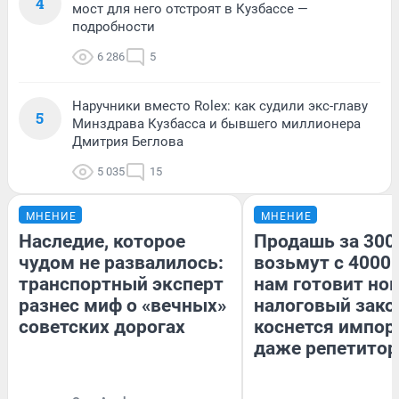
4
мост для него отстроят в Кузбассе —
подробности
6 286
5
Наручники вместо Rolex: как судили экс-главу
5
Минздрава Кузбасса и бывшего миллионера
Дмитрия Беглова
5 035
15
МНЕНИЕ
МНЕНИЕ
Наследие, которое
Продашь за 3000
чудом не развалилось:
возьмут с 4000.
транспортный эксперт
нам готовит но
разнес миф о «вечных»
налоговый зако
советских дорогах
коснется импор
даже репетитор