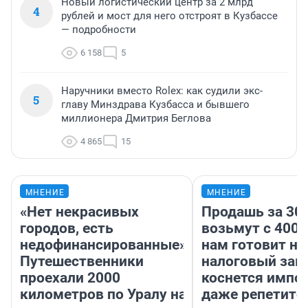
Новый логистический центр за 2 млрд
4
рублей и мост для него отстроят в Кузбассе
— подробности
6 158
5
Наручники вместо Rolex: как судили экс-
5
главу Минздрава Кузбасса и бывшего
миллионера Дмитрия Беглова
4 865
15
МНЕНИЕ
МНЕНИЕ
«Нет некрасивых
Продашь за 300
городов, есть
возьмут с 4000
недофинансированные».
нам готовит н
Путешественники
налоговый зако
проехали 2000
коснется импор
километров по Уралу на
даже репетито