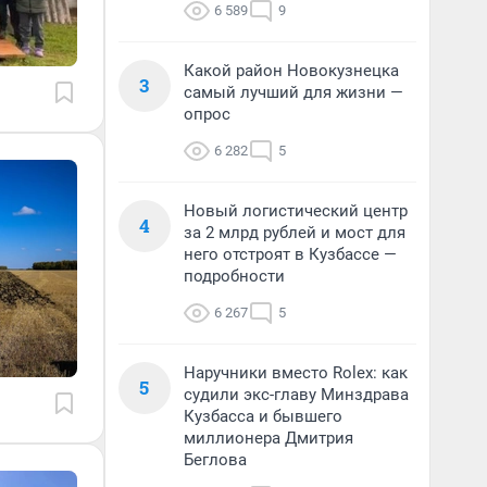
6 589
9
Какой район Новокузнецка
3
самый лучший для жизни —
опрос
6 282
5
Новый логистический центр
4
за 2 млрд рублей и мост для
него отстроят в Кузбассе —
подробности
6 267
5
Наручники вместо Rolex: как
5
судили экс-главу Минздрава
Кузбасса и бывшего
миллионера Дмитрия
Беглова