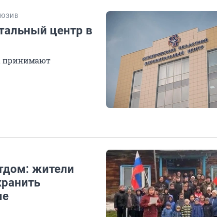
ЛЮЗИВ
атальный центр в
да принимают
етдом: жители
хранить
ие