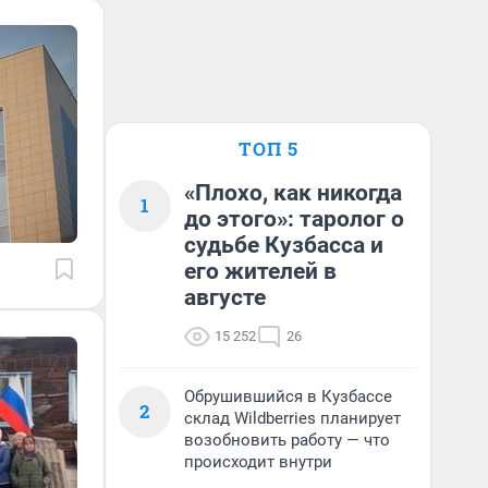
ТОП 5
«Плохо, как никогда
1
до этого»: таролог о
судьбе Кузбасса и
его жителей в
августе
15 252
26
Обрушившийся в Кузбассе
2
склад Wildberries планирует
возобновить работу — что
происходит внутри