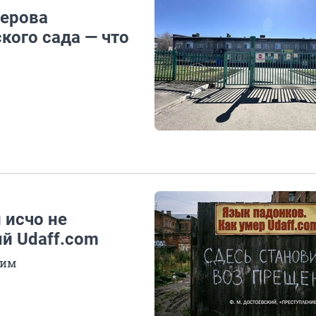
мерова
кого сада — что
 исчо не
й Udaff.com
ким