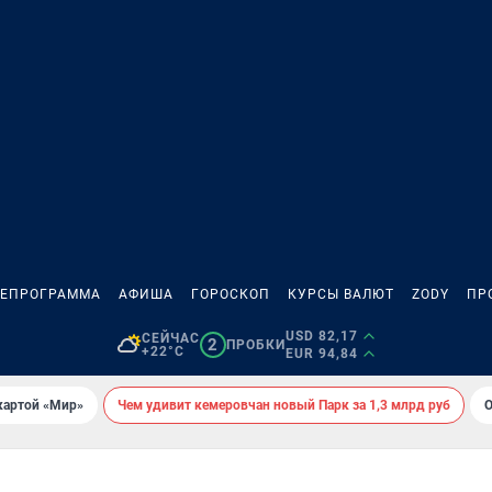
ЛЕПРОГРАММА
АФИША
ГОРОСКОП
КУРСЫ ВАЛЮТ
ZODY
ПР
USD 82,17
СЕЙЧАС
2
ПРОБКИ
+22°C
EUR 94,84
картой «Мир»
Чем удивит кемеровчан новый Парк за 1,3 млрд руб
О