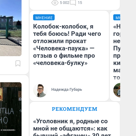
5 002
15
МНЕНИЕ
МНЕНИЕ
Колобок-колобок, я
«Нет н
тебя боюсь! Ради чего
городов
отложили прокат
недофи
«Человека-паука» —
Путеше
отзыв о фильме про
проеха
«человека-булку»
киломе
машине
того
Надежда Губарь
Ек
РЕКОМЕНДУЕМ
«Уголовник я, родные со
мной не общаются»: как
бывший «афганец» 30 лет