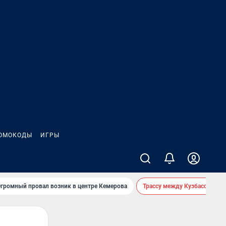
ОМОКОДЫ
ИГРЫ
громный провал возник в центре Кемерова
Трассу между Кузбассом и 