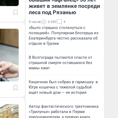
живет в землянке посреди
леса под Рязанью
9 часов
6 530
4
«Было страшно столкнуться с
полицией». Популярная блогерша из
Екатеринбурга честно рассказала об
отдыхе в Грузии
В Волгограде пытаются спасти от
страшной смерти оставшихся без
мамы ежат
Кишечник был собран в гармошку: в
Югре кошечка с тяжелой судьбой
ищет новый дом — ее история
Автор фантастического трехтомника
«Трилунье» работала в Перми
преподавателем, а первую книгу