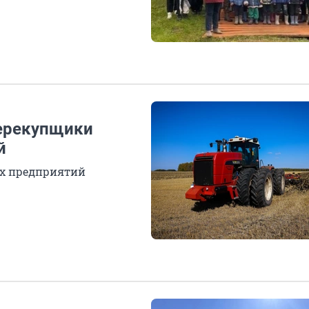
перекупщики
й
ых предприятий