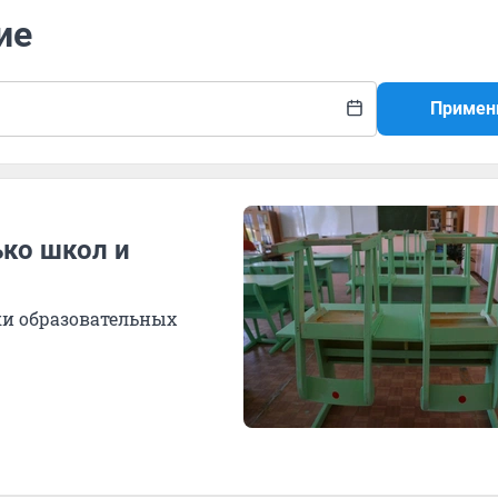
ие
Примен
ко школ и
ки образовательных