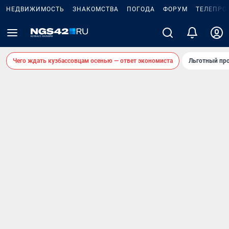
НЕДВИЖИМОСТЬ
ЗНАКОМСТВА
ПОГОДА
ФОРУМ
ТЕЛЕПРО
Чего ждать кузбассовцам осенью — ответ экономиста
Льготный про