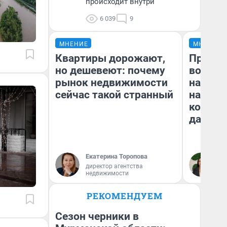
происходит внутри
6 039
9
МНЕНИЕ
МНЕНИЕ
Квартиры дорожают,
Продаш
но дешевеют: почему
возьмут
рынок недвижимости
нам го
сейчас такой странный
налого
коснет
даже р
Екатерина Торопова
Ан
директор агентства
недвижимости
РЕКОМЕНДУЕМ
Сезон черники в