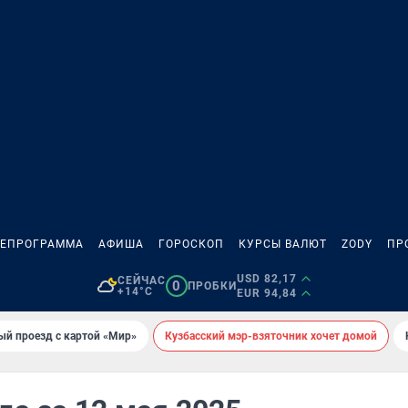
ЛЕПРОГРАММА
АФИША
ГОРОСКОП
КУРСЫ ВАЛЮТ
ZODY
ПР
USD 82,17
СЕЙЧАС
0
ПРОБКИ
+14°C
EUR 94,84
ый проезд с картой «Мир»
Кузбасский мэр-взяточник хочет домой