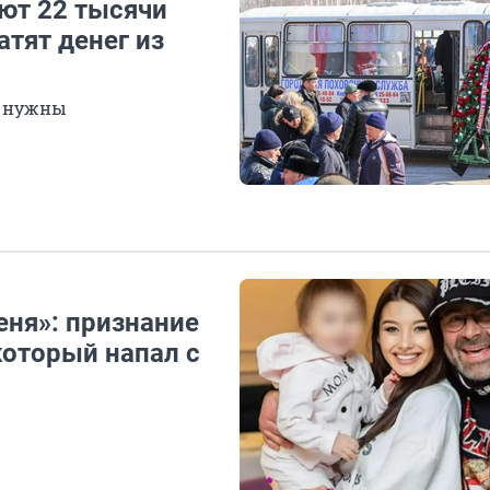
ют 22 тысячи
атят денег из
и нужны
еня»: признание
который напал с