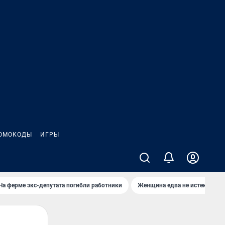
ОМОКОДЫ
ИГРЫ
На ферме экс-депутата погибли работники
Женщина едва не истекла кро