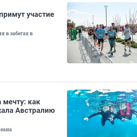
примут участие
я в забегах в
 мечту: как
хала Австралию
кеана