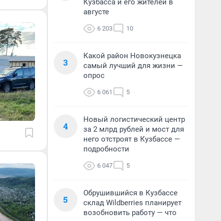
Кузбасса и его жителей в
августе
6 203
10
Какой район Новокузнецка
3
самый лучший для жизни —
опрос
6 061
5
Новый логистический центр
4
за 2 млрд рублей и мост для
него отстроят в Кузбассе —
подробности
6 047
5
Обрушившийся в Кузбассе
5
склад Wildberries планирует
возобновить работу — что