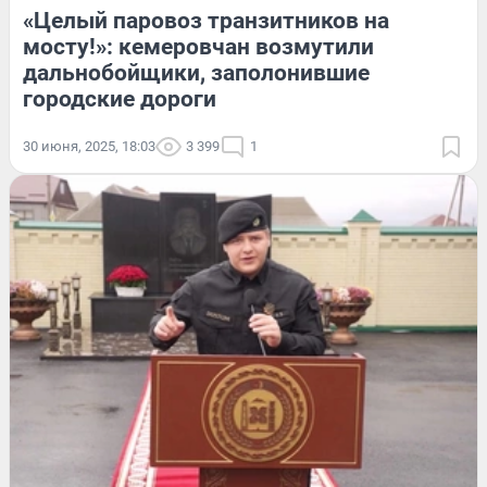
«Целый паровоз транзитников на
мосту!»: кемеровчан возмутили
дальнобойщики, заполонившие
городские дороги
30 июня, 2025, 18:03
3 399
1