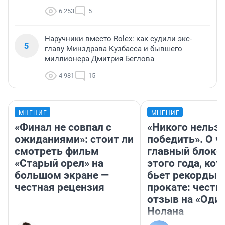
6 253
5
Наручники вместо Rolex: как судили экс-
5
главу Минздрава Кузбасса и бывшего
миллионера Дмитрия Беглова
4 981
15
МНЕНИЕ
МНЕНИЕ
«Финал не совпал с
«Никого нельз
ожиданиями»: стоит ли
победить». О ч
смотреть фильм
главный блокб
«Старый орел» на
этого года, ко
большом экране —
бьет рекорды 
честная рецензия
прокате: честн
отзыв на «Оди
Нолана