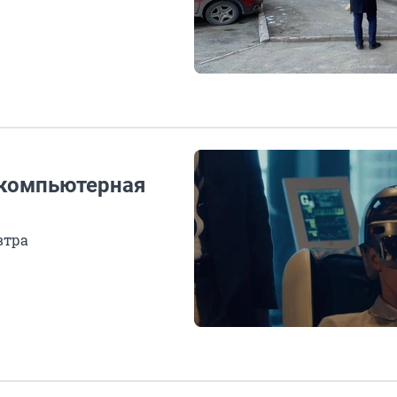
 компьютерная
втра