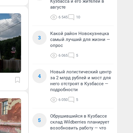
Кузбасса и его жителей в
августе
6 545
10
Какой район Новокузнецка
3
самый лучший для жизни —
опрос
6 065
5
Новый логистический центр
4
за 2 млрд рублей и мост для
него отстроят в Кузбассе —
подробности
6 050
5
Обрушившийся в Кузбассе
5
склад Wildberries планирует
возобновить работу — что