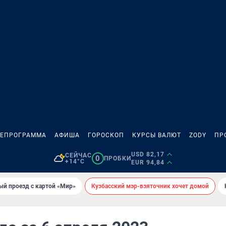
ЛЕПРОГРАММА
АФИША
ГОРОСКОП
КУРСЫ ВАЛЮТ
ZODY
ПР
USD 82,17
СЕЙЧАС
0
ПРОБКИ
+14°C
EUR 94,84
ый проезд с картой «Мир»
Кузбасский мэр-взяточник хочет домой