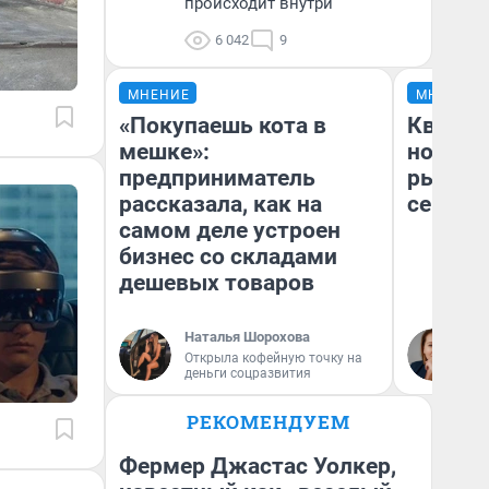
происходит внутри
6 042
9
МНЕНИЕ
МНЕНИЕ
«Покупаешь кота в
Кварти
мешке»:
но деш
предприниматель
рынок 
рассказала, как на
сейчас
самом деле устроен
бизнес со складами
дешевых товаров
Наталья Шорохова
Ек
Открыла кофейную точку на
ди
деньги соцразвития
не
РЕКОМЕНДУЕМ
Фермер Джастас Уолкер,