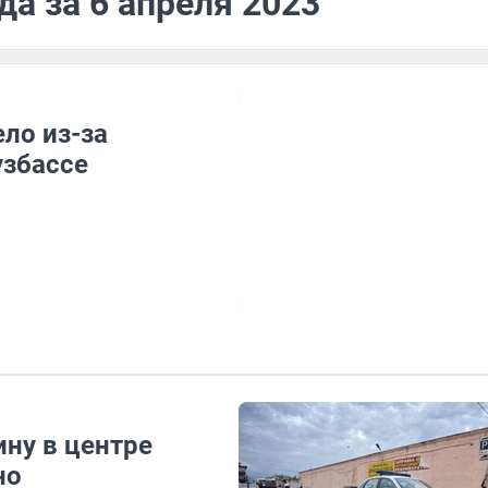
да за 6 апреля 2023
ло из-за
узбассе
ну в центре
но