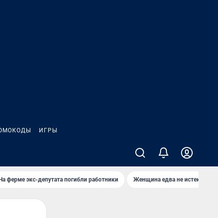
ОМОКОДЫ
ИГРЫ
На ферме экс-депутата погибли работники
Женщина едва не истекла кро