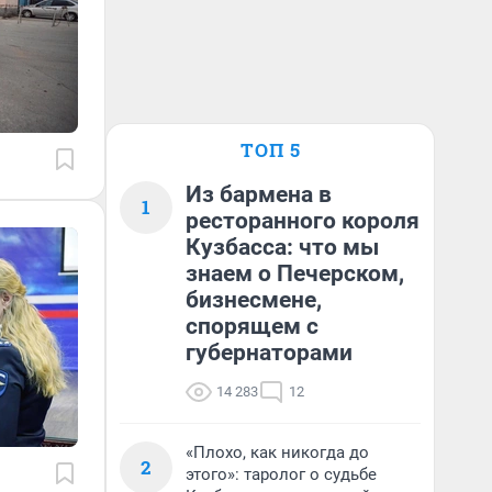
ТОП 5
Из бармена в
1
ресторанного короля
Кузбасса: что мы
знаем о Печерском,
бизнесмене,
спорящем с
губернаторами
14 283
12
«Плохо, как никогда до
2
этого»: таролог о судьбе