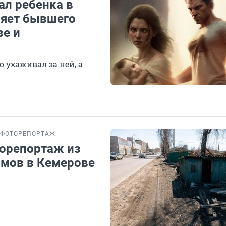
ал ребенка в
няет бывшего
ве и
о ухаживал за ней, а
ФОТОРЕПОРТАЖ
орепортаж из
омов в Кемерове