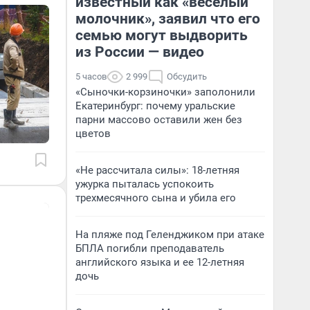
известный как «веселый
молочник», заявил что его
семью могут выдворить
из России — видео
5 часов
2 999
Обсудить
«Сыночки-корзиночки» заполонили
Екатеринбург: почему уральские
парни массово оставили жен без
цветов
«Не рассчитала силы»: 18-летняя
ужурка пыталась успокоить
трехмесячного сына и убила его
На пляже под Геленджиком при атаке
БПЛА погибли преподаватель
английского языка и ее 12-летняя
дочь