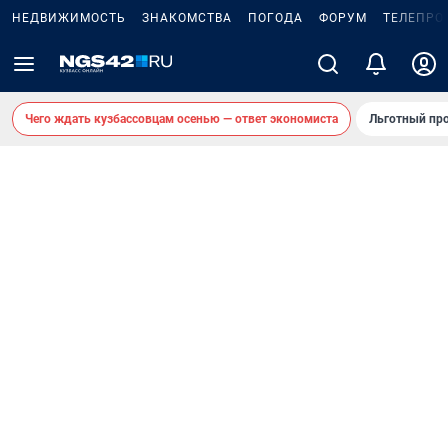
НЕДВИЖИМОСТЬ
ЗНАКОМСТВА
ПОГОДА
ФОРУМ
ТЕЛЕПРО
Чего ждать кузбассовцам осенью — ответ экономиста
Льготный про