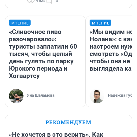
4 625
15
МНЕНИЕ
МНЕНИЕ
«Сливочное пиво
«Мы видим нов
разочаровало»:
Нолана»: с как
туристы заплатили 60
настроем нужн
тысяч, чтобы целый
смотреть «Оди
день гулять по парку
чтобы она не
Юрского периода и
выглядела как
Хогвартсу
Яна Шаламова
Надежда Губар
РЕКОМЕНДУЕМ
«Не хочется в это верить». Как