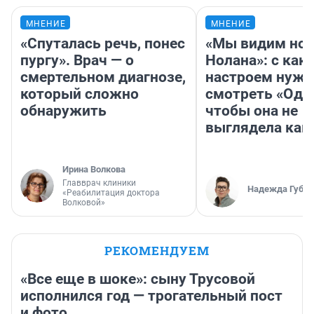
МНЕНИЕ
МНЕНИЕ
«Спуталась речь, понес
«Мы видим нов
пургу». Врач — о
Нолана»: с как
смертельном диагнозе,
настроем нужн
который сложно
смотреть «Оди
обнаружить
чтобы она не
выглядела как
Ирина Волкова
Главврач клиники
Надежда Губар
«Реабилитация доктора
Волковой»
РЕКОМЕНДУЕМ
«Все еще в шоке»: сыну Трусовой
исполнился год — трогательный пост
и фото