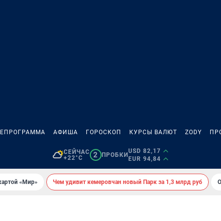
ЛЕПРОГРАММА
АФИША
ГОРОСКОП
КУРСЫ ВАЛЮТ
ZODY
ПР
USD 82,17
СЕЙЧАС
2
ПРОБКИ
+22°C
EUR 94,84
картой «Мир»
Чем удивит кемеровчан новый Парк за 1,3 млрд руб
О