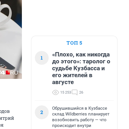
ТОП 5
«Плохо, как никогда
1
до этого»: таролог о
судьбе Кузбасса и
его жителей в
августе
15 253
26
Обрушившийся в Кузбассе
одов
2
склад Wildberries планирует
митрий
возобновить работу — что
ея
происходит внутри