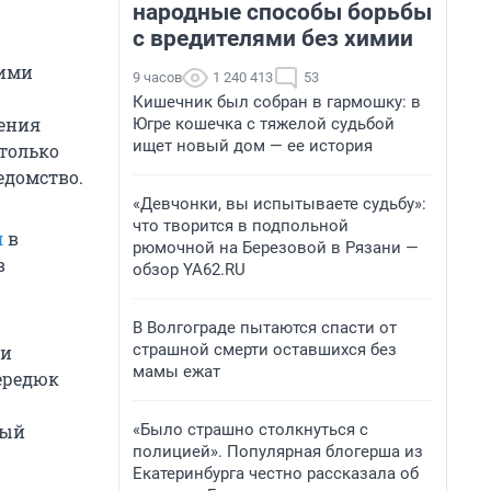
народные способы борьбы
с вредителями без химии
кими
9 часов
1 240 413
53
Кишечник был собран в гармошку: в
шения
Югре кошечка с тяжелой судьбой
ищет новый дом — ее история
только
едомство.
«Девчонки, вы испытываете судьбу»:
что творится в подпольной
я
в
рюмочной на Березовой в Рязани —
в
обзор YA62.RU
В Волгограде пытаются спасти от
страшной смерти оставшихся без
ми
мамы ежат
Середюк
«Было страшно столкнуться с
ный
полицией». Популярная блогерша из
Екатеринбурга честно рассказала об