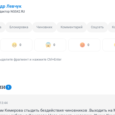
др Левчук
дактор NGS42.RU
а
Блокировка
Чиновник
Комментарий
Соцсеть
К
0
0
0
ыделите фрагмент и нажмите Ctrl+Enter
ИИ
1
 13:44
м Кемерова стыдить бездействия чиновников .Выходить на Мо