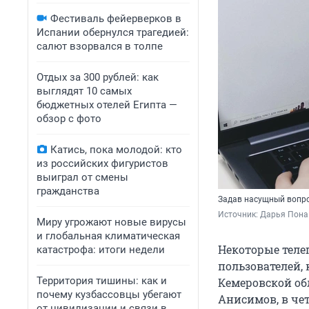
Фестиваль фейерверков в
Испании обернулся трагедией:
салют взорвался в толпе
Отдых за 300 рублей: как
выглядят 10 самых
бюджетных отелей Египта —
обзор с фото
Катись, пока молодой: кто
из российских фигуристов
выиграл от смены
гражданства
Задав насущный вопро
Источник: 
Дарья Пона 
Миру угрожают новые вирусы
и глобальная климатическая
Некоторые теле
катастрофа: итоги недели
пользователей,
Территория тишины: как и
Кемеровской об
почему кузбассовцы убегают
Анисимов, в чет
от цивилизации и связи в