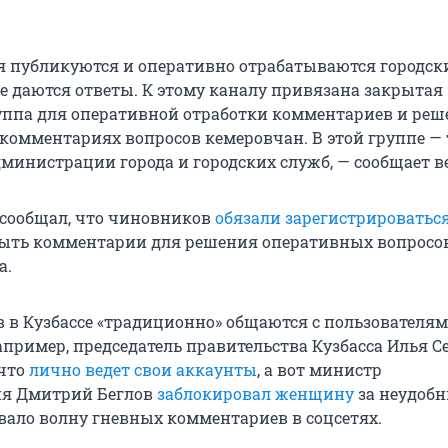
я публикуются и оперативно отрабатываются городс
се даются ответы. К этому каналу привязана закрытая
уппа для оперативной отработки комментариев и ре
комментариях вопросов кемеровчан. В этой группе — 
министрации города и городских служб, — сообщает в
 сообщал, что чиновников
обязали зарегистрироватьс
рыть комментарии для решения оперативных вопросо
а.
 в Кузбассе «традиционно» общаются с пользователя
например, председатель правительства Кузбасса Илья 
 что
лично ведет свои аккаунты
, а вот министр
ия Дмитрий Беглов
заблокировал женщину
за неудоб
звало волну гневных комментариев в соцсетях.