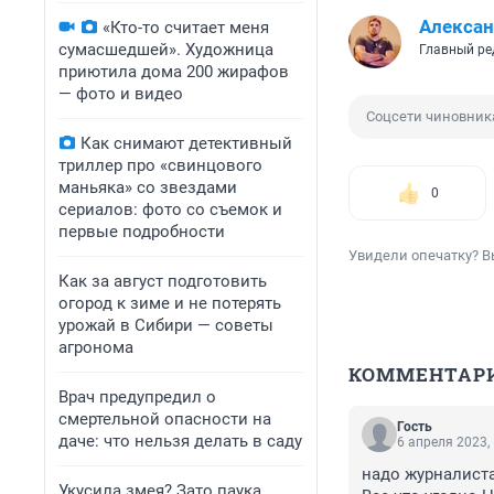
Алексан
«Кто-то считает меня
сумасшедшей». Художница
Главный ре
приютила дома 200 жирафов
— фото и видео
Соцсети чиновник
Как снимают детективный
триллер про «свинцового
маньяка» со звездами
0
сериалов: фото со съемок и
первые подробности
Увидели опечатку? В
Как за август подготовить
огород к зиме и не потерять
урожай в Сибири — советы
агронома
КОММЕНТАР
Врач предупредил о
смертельной опасности на
Гость
даче: что нельзя делать в саду
6 апреля 2023,
надо журналиста
Укусила змея? Зато паука