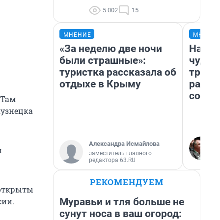
5 002
15
МНЕНИЕ
МНЕНИ
«За неделю две ночи
Насле
были страшные»:
чудом
туристка рассказала об
транс
отдыхе в Крыму
разне
совет
 Там
кузнецка
Александра Исмайлова
и
заместитель главного
редактора 63.RU
РЕКОМЕНДУЕМ
 открыты
Муравьи и тля больше не
сии.
сунут носа в ваш огород: