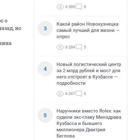
6 589
9
с о
Какой район Новокузнецка
3
азад, но
самый лучший для жизни —
опрос
анина
6 284
5
Новый логистический центр
4
за 2 млрд рублей и мост для
него отстроят в Кузбассе —
подробности
6 267
5
Наручники вместо Rolex: как
5
судили экс-главу Минздрава
Кузбасса и бывшего
миллионера Дмитрия
Беглова