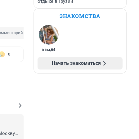
отдыхе в Грузии
ЗНАКОМСТВА
омментарий в соцсети
irina
,
64
0
Начать знакомиться
скву... 