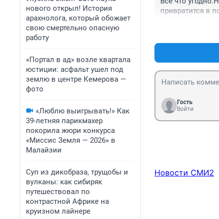
Все что угодно.
нового открыл! История
привратится в по
арахнолога, который обожает
свою смертельно опасную
работу
«Портал в ад» возле квартала
юстиции: асфальт ушел под
землю в центре Кемерова —
фото
Гость
Войти
«Люблю выигрывать!» Как
39-летняя парикмахер
покорила жюри конкурса
«Миссис Земля — 2026» в
Малайзии
Суп из дикобраза, трущобы и
Новости СМИ2
вулканы: как сибиряк
путешествовал по
контрастной Африке на
круизном лайнере