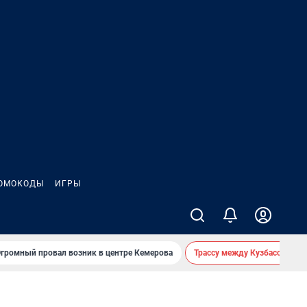
ОМОКОДЫ
ИГРЫ
громный провал возник в центре Кемерова
Трассу между Кузбассом и 