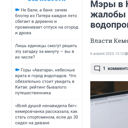
Мэры в 
Не Бали, а баня: зачем
жалобы 
блогер из Питера каждое лето
сбегает в деревню и
водопро
променивает отпуск на огород
и дрова
Власти Кем
Лишь единицы смогут решить
эту загадку за минуту — вы в
6 апреля 2023, 13:12
их числе?
1
коммент
Горы «Аватара», небесные
врата и город водопадов. Что
обязательно стоит увидеть в
Китае: рейтинг бывалого
путешественника
«Всей душой ненавидела бег»:
кемеровчанка рассказала, как
стать спортсменом, если до 30
сидел на диване