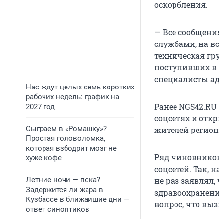
оскорбления.
— Все сообщени
службами, на в
техническая гр
поступивших в 
специалисты ад
Нас ждут целых семь коротких
рабочих недель: график на
Ранее NGS42.RU
2027 год
соцсетях и отк
Сыграем в «Ромашку»?
жителей регион
Простая головоломка,
которая взбодрит мозг не
Ряд чиновников
хуже кофе
соцсетей. Так, 
Летние ночи — пока?
не раз заявлял,
Задержится ли жара в
здравоохранен
Кузбассе в ближайшие дни —
вопрос, что вы
ответ синоптиков