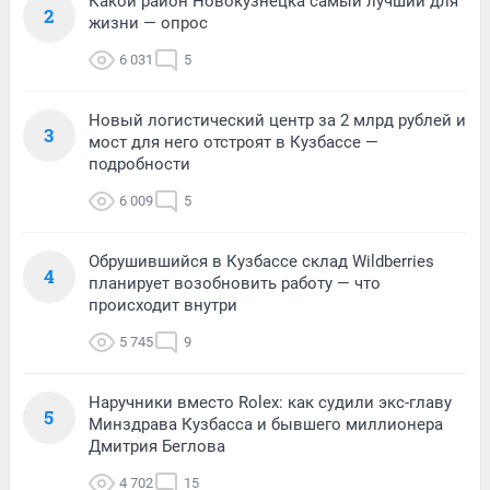
Какой район Новокузнецка самый лучший для
2
жизни — опрос
6 031
5
Новый логистический центр за 2 млрд рублей и
3
мост для него отстроят в Кузбассе —
подробности
6 009
5
Обрушившийся в Кузбассе склад Wildberries
4
планирует возобновить работу — что
происходит внутри
5 745
9
Наручники вместо Rolex: как судили экс-главу
5
Минздрава Кузбасса и бывшего миллионера
Дмитрия Беглова
4 702
15