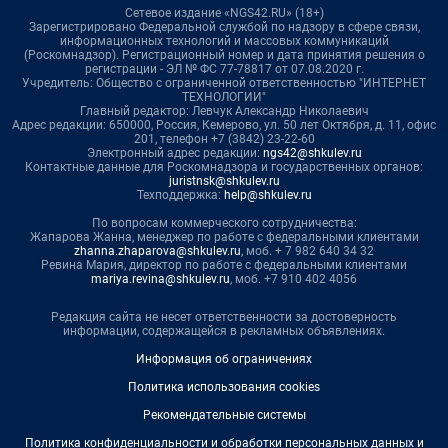
Сетевое издание «NGS42.RU» (18+)
Зарегистрировано Федеральной службой по надзору в сфере связи,
информационных технологий и массовых коммуникаций
(Роскомнадзор). Регистрационный номер и дата принятия решения о
регистрации - ЭЛ № ФС 77-78817 от 07.08.2020 г.
Учредитель: Общество с ограниченной ответственностью "ИНТЕРНЕТ
ТЕХНОЛОГИИ"
Главный редактор: Левчук Александр Николаевич
Адрес редакции: 650000, Россия, Кемерово, ул. 50 лет Октября, д. 11, офис
201, телефон +7 (3842) 23-22-60
Электронный адрес редакции:
ngs42@shkulev.ru
Контактные данные для Роскомнадзора и государственных органов:
juristnsk@shkulev.ru
Техподдержка:
help@shkulev.ru
По вопросам коммерческого сотрудничества:
Жапарова Жанна, менеджер по работе с федеральными клиентами
zhanna.zhaparova@shkulev.ru
, моб. + 7 982 640 34 32
Ревина Мария, директор по работе с федеральными клиентами
mariya.revina@shkulev.ru
, моб. +7 910 402 4056
Редакция сайта не несет ответственности за достоверность
информации, содержащейся в рекламных объявлениях.
Информация об ограничениях
Политика использования cookies
Рекомендательные системы
Политика конфиденциальности и обработки персональных данных и