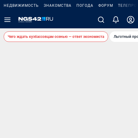
НЕДВИЖИМОСТЬ
ЗНАКОМСТВА
ПОГОДА
ФОРУМ
ТЕЛЕПРО
Чего ждать кузбассовцам осенью — ответ экономиста
Льготный про