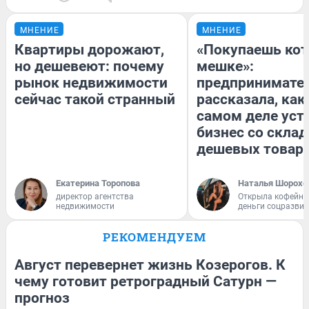
МНЕНИЕ
МНЕНИЕ
Квартиры дорожают,
«Покупаешь кот
но дешевеют: почему
мешке»:
рынок недвижимости
предпринимате
сейчас такой странный
рассказала, как
самом деле уст
бизнес со скла
дешевых товар
Екатерина Торопова
Наталья Шорохо
директор агентства
Открыла кофейну
недвижимости
деньги соцразви
РЕКОМЕНДУЕМ
Август перевернет жизнь Козерогов. К
чему готовит ретроградный Сатурн —
прогноз