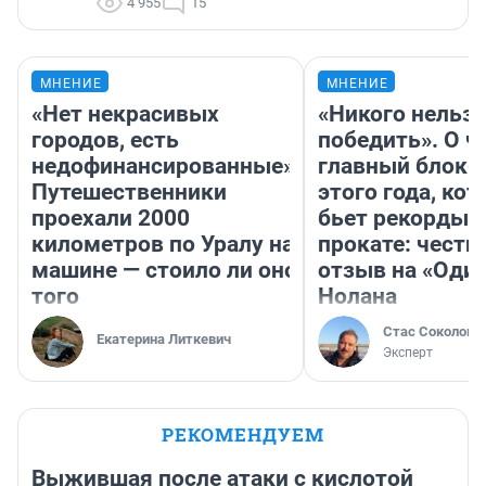
4 955
15
МНЕНИЕ
МНЕНИЕ
«Нет некрасивых
«Никого нельз
городов, есть
победить». О ч
недофинансированные».
главный блокб
Путешественники
этого года, ко
проехали 2000
бьет рекорды 
километров по Уралу на
прокате: честн
машине — стоило ли оно
отзыв на «Оди
того
Нолана
Стас Соколов
Екатерина Литкевич
Эксперт
РЕКОМЕНДУЕМ
Выжившая после атаки с кислотой