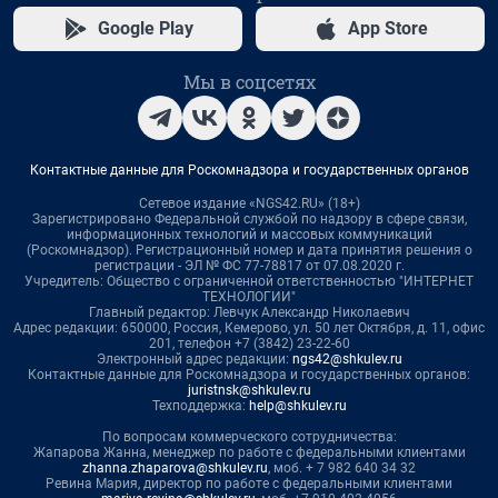
Google Play
App Store
Мы в соцсетях
Контактные данные для Роскомнадзора и государственных органов
Сетевое издание «NGS42.RU» (18+)
Зарегистрировано Федеральной службой по надзору в сфере связи,
информационных технологий и массовых коммуникаций
(Роскомнадзор). Регистрационный номер и дата принятия решения о
регистрации - ЭЛ № ФС 77-78817 от 07.08.2020 г.
Учредитель: Общество с ограниченной ответственностью "ИНТЕРНЕТ
ТЕХНОЛОГИИ"
Главный редактор: Левчук Александр Николаевич
Адрес редакции: 650000, Россия, Кемерово, ул. 50 лет Октября, д. 11, офис
201, телефон +7 (3842) 23-22-60
Электронный адрес редакции:
ngs42@shkulev.ru
Контактные данные для Роскомнадзора и государственных органов:
juristnsk@shkulev.ru
Техподдержка:
help@shkulev.ru
По вопросам коммерческого сотрудничества:
Жапарова Жанна, менеджер по работе с федеральными клиентами
zhanna.zhaparova@shkulev.ru
, моб. + 7 982 640 34 32
Ревина Мария, директор по работе с федеральными клиентами