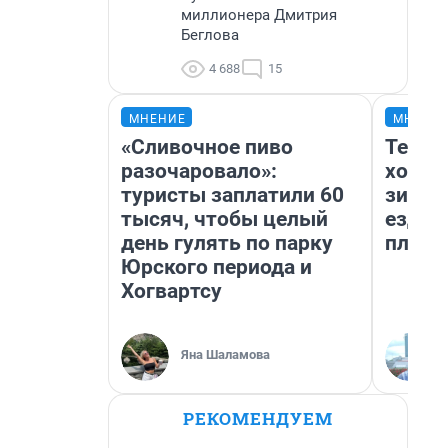
миллионера Дмитрия
Беглова
4 688
15
МНЕНИЕ
МНЕНИ
«Сливочное пиво
Тепло
разочаровало»:
холод
туристы заплатили 60
зимой
тысяч, чтобы целый
ездит
день гулять по парку
плюсы
Юрского периода и
Хогвартсу
Яна Шаламова
РЕКОМЕНДУЕМ