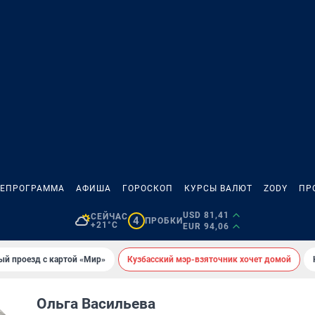
ЛЕПРОГРАММА
АФИША
ГОРОСКОП
КУРСЫ ВАЛЮТ
ZODY
ПР
USD 81,41
СЕЙЧАС
4
ПРОБКИ
+21°C
EUR 94,06
ый проезд с картой «Мир»
Кузбасский мэр-взяточник хочет домой
Ольга Васильева