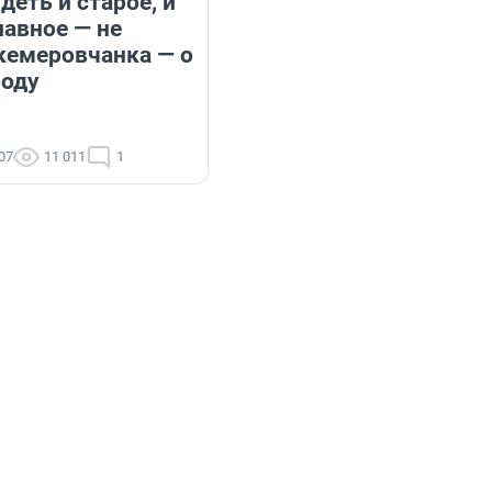
деть и старое, и
лавное — не
 кемеровчанка — о
роду
:07
11 011
1