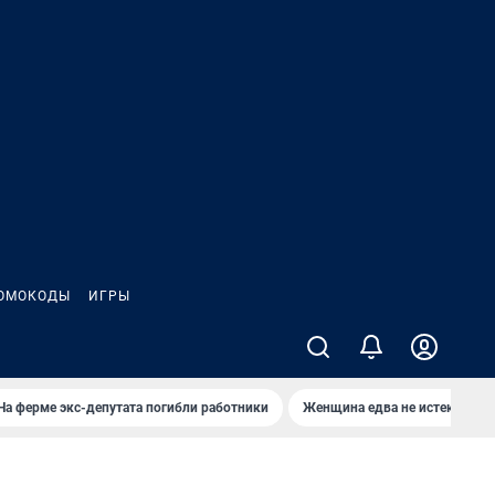
ОМОКОДЫ
ИГРЫ
На ферме экс-депутата погибли работники
Женщина едва не истекла кро