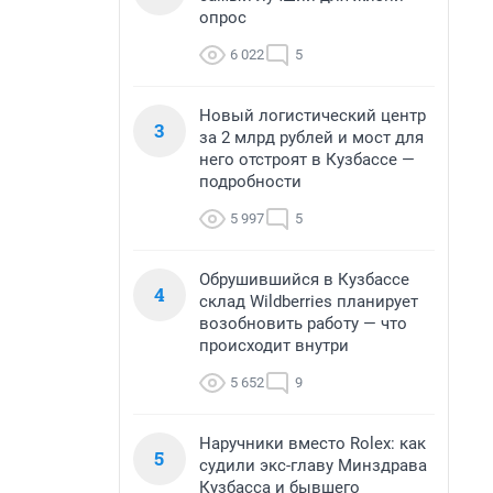
опрос
6 022
5
Новый логистический центр
3
за 2 млрд рублей и мост для
него отстроят в Кузбассе —
подробности
5 997
5
Обрушившийся в Кузбассе
4
склад Wildberries планирует
возобновить работу — что
происходит внутри
5 652
9
Наручники вместо Rolex: как
5
судили экс-главу Минздрава
Кузбасса и бывшего