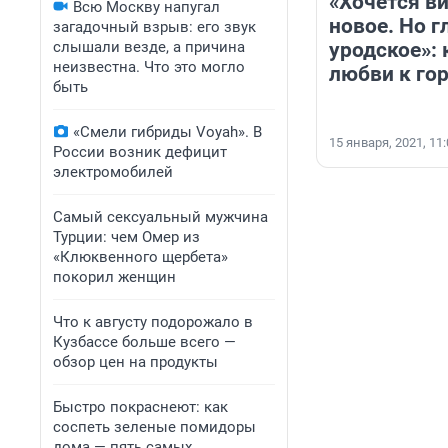
«Хочется ви
Всю Москву напугал
новое. Но г
загадочный взрыв: его звук
слышали везде, а причина
уродское»:
неизвестна. Что это могло
любви к го
быть
«Смели гибриды Voyah». В
15 января, 2021, 11
России возник дефицит
электромобилей
Самый сексуальный мужчина
Турции: чем Омер из
«Клюквенного щербета»
покорил женщин
Что к августу подорожало в
Кузбассе больше всего —
обзор цен на продукты
Быстро покраснеют: как
соспеть зеленые помидоры
дома — пять самых