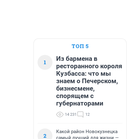
ТОП 5
Из бармена в
1
ресторанного короля
Кузбасса: что мы
знаем о Печерском,
бизнесмене,
спорящем с
губернаторами
14 231
12
Какой район Новокузнецка
2
самый лучший для жизни —