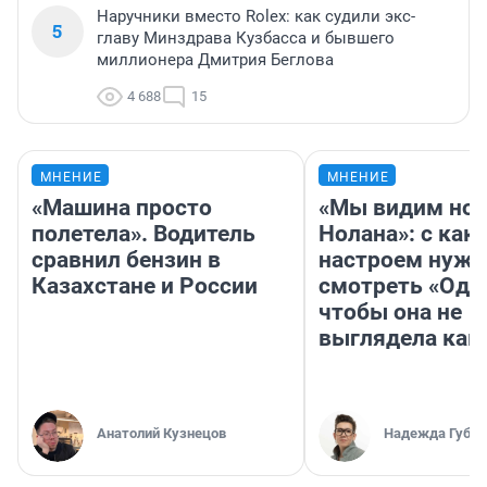
Наручники вместо Rolex: как судили экс-
5
главу Минздрава Кузбасса и бывшего
миллионера Дмитрия Беглова
4 688
15
МНЕНИЕ
МНЕНИЕ
«Машина просто
«Мы видим нов
полетела». Водитель
Нолана»: с как
сравнил бензин в
настроем нужн
Казахстане и России
смотреть «Оди
чтобы она не
выглядела как
Анатолий Кузнецов
Надежда Губар