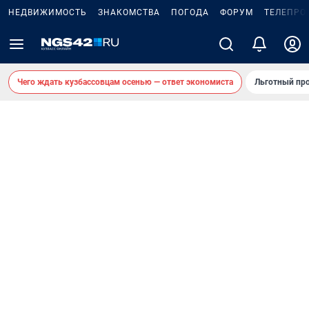
НЕДВИЖИМОСТЬ
ЗНАКОМСТВА
ПОГОДА
ФОРУМ
ТЕЛЕПРО
Чего ждать кузбассовцам осенью — ответ экономиста
Льготный про