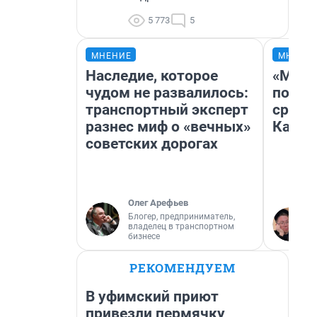
5 773
5
МНЕНИЕ
МНЕНИ
Наследие, которое
«Маши
чудом не развалилось:
полет
транспортный эксперт
сравн
разнес миф о «вечных»
Казах
советских дорогах
Олег Арефьев
Блогер, предприниматель,
владелец в транспортном
бизнесе
РЕКОМЕНДУЕМ
В уфимский приют
привезли пермячку