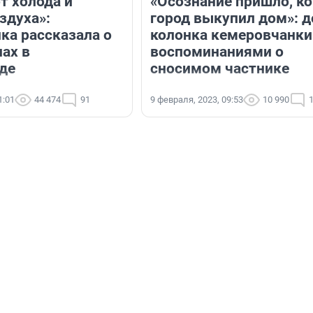
т холода и
«Осознание пришло, ко
здуха»:
город выкупил дом»: 
ка рассказала о
колонка кемеровчанки
ах в
воспоминаниями о
де
сносимом частнике
1:01
44 474
91
9 февраля, 2023, 09:53
10 990