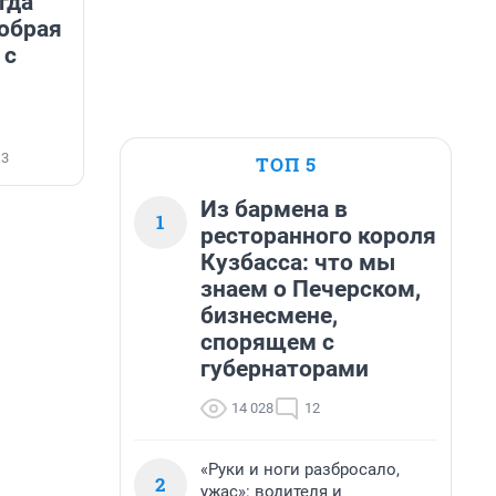
гда
добрая
 с
13
ТОП 5
Из бармена в
1
ресторанного короля
Кузбасса: что мы
знаем о Печерском,
бизнесмене,
спорящем с
губернаторами
14 028
12
«Руки и ноги разбросало,
2
ужас»: водителя и