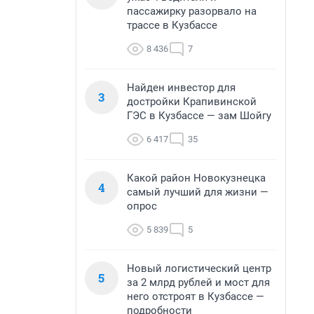
пассажирку разорвало на
трассе в Кузбассе
8 436
7
Найден инвестор для
3
достройки Крапивинской
ГЭС в Кузбассе — зам Шойгу
6 417
35
Какой район Новокузнецка
4
самый лучший для жизни —
опрос
5 839
5
Новый логистический центр
5
за 2 млрд рублей и мост для
него отстроят в Кузбассе —
подробности