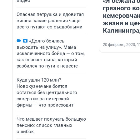
«Я бежала о
Видео
грязного во
Опасная петрушка и ядовитая
кемеровчан
вишня: какие растения чаще
жизни и цен
всего путают со съедобными
Калинингра
«Долго боялась
20 февраля, 2023, 1
выходить на улицу». Мама
искалеченного бойца — о том,
как спасает сына, который
разбился по пути к невесте
Куда ушли 120 млн?
Новокузнечане боятся
остаться без центрального
сквера из-за питерской
фирмы — что происходит
Что мешает получать большую
пенсию: список главных
ошибок