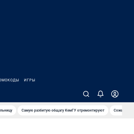
ОМОКОДЫ
ИГРЫ
ольницу
Самую разбитую общагу КемГУ отремонтируют
Сожительни