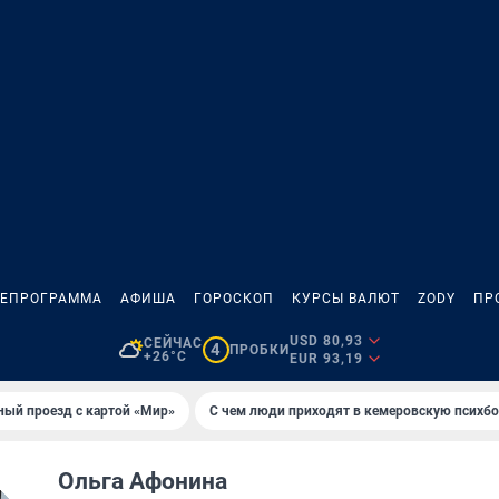
ЛЕПРОГРАММА
АФИША
ГОРОСКОП
КУРСЫ ВАЛЮТ
ZODY
ПР
USD 80,93
СЕЙЧАС
4
ПРОБКИ
+26°C
EUR 93,19
ный проезд с картой «Мир»
С чем люди приходят в кемеровскую психб
Ольга Афонина