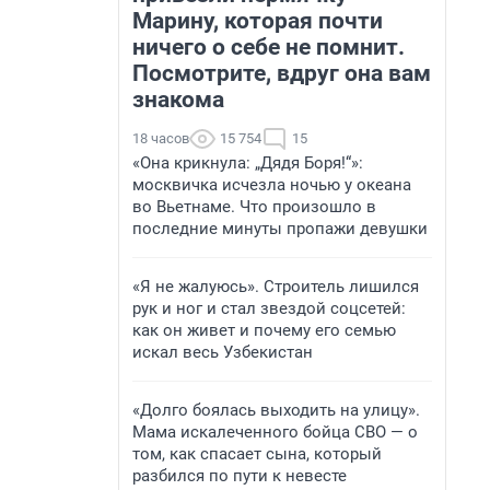
Марину, которая почти
ничего о себе не помнит.
Посмотрите, вдруг она вам
знакома
18 часов
15 754
15
«Она крикнула: „Дядя Боря!“»:
москвичка исчезла ночью у океана
во Вьетнаме. Что произошло в
последние минуты пропажи девушки
«Я не жалуюсь». Строитель лишился
рук и ног и стал звездой соцсетей:
как он живет и почему его семью
искал весь Узбекистан
«Долго боялась выходить на улицу».
Мама искалеченного бойца СВО — о
том, как спасает сына, который
разбился по пути к невесте