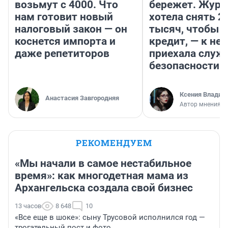
возьмут с 4000. Что
бережет. Журн
нам готовит новый
хотела снять 2
налоговый закон — он
тысяч, чтобы п
коснется импорта и
кредит, — к не
даже репетиторов
приехала служ
безопасности
Ксения Владим
Анастасия Завгородняя
Автор мнения
РЕКОМЕНДУЕМ
«Мы начали в самое нестабильное
время»: как многодетная мама из
Архангельска создала свой бизнес
13 часов
8 648
10
«Все еще в шоке»: сыну Трусовой исполнился год —
трогательный пост и фото