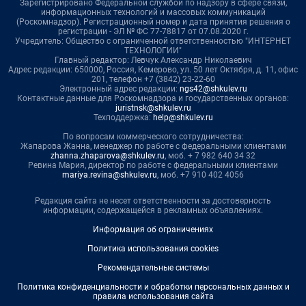
Зарегистрировано Федеральной службой по надзору в сфере связи,
информационных технологий и массовых коммуникаций
(Роскомнадзор). Регистрационный номер и дата принятия решения о
регистрации - ЭЛ № ФС 77-78817 от 07.08.2020 г.
Учредитель: Общество с ограниченной ответственностью "ИНТЕРНЕТ
ТЕХНОЛОГИИ"
Главный редактор: Левчук Александр Николаевич
Адрес редакции: 650000, Россия, Кемерово, ул. 50 лет Октября, д. 11, офис
201, телефон +7 (3842) 23-22-60
Электронный адрес редакции:
ngs42@shkulev.ru
Контактные данные для Роскомнадзора и государственных органов:
juristnsk@shkulev.ru
Техподдержка:
help@shkulev.ru
По вопросам коммерческого сотрудничества:
Жапарова Жанна, менеджер по работе с федеральными клиентами
zhanna.zhaparova@shkulev.ru
, моб. + 7 982 640 34 32
Ревина Мария, директор по работе с федеральными клиентами
mariya.revina@shkulev.ru
, моб. +7 910 402 4056
Редакция сайта не несет ответственности за достоверность
информации, содержащейся в рекламных объявлениях.
Информация об ограничениях
Политика использования cookies
Рекомендательные системы
Политика конфиденциальности и обработки персональных данных и
правила использования сайта