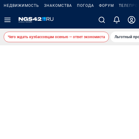
НЕДВИЖИМОСТЬ
ЗНАКОМСТВА
ПОГОДА
ФОРУМ
ТЕЛЕПРО
Чего ждать кузбассовцам осенью — ответ экономиста
Льготный про