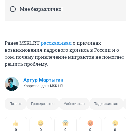
Мне безразлично!
Ранее MSK1.RU
рассказывал
о причинах
возникновения кадрового кризиса в России и о
том, почему привлечение мигрантов не помогает
решить проблему.
Артур Мартыгин
Корреспондент MSK1.RU
Патент
Гражданство
Узбекистан
Таджикистан
А
0
0
0
0
0