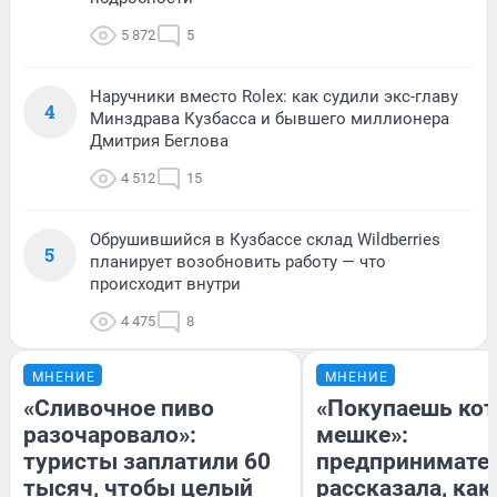
5 872
5
Наручники вместо Rolex: как судили экс-главу
4
Минздрава Кузбасса и бывшего миллионера
Дмитрия Беглова
4 512
15
Обрушившийся в Кузбассе склад Wildberries
5
планирует возобновить работу — что
происходит внутри
4 475
8
МНЕНИЕ
МНЕНИЕ
«Сливочное пиво
«Покупаешь кот
разочаровало»:
мешке»:
туристы заплатили 60
предпринимате
тысяч, чтобы целый
рассказала, как