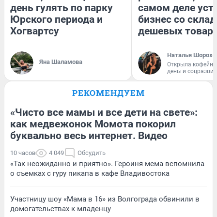
день гулять по парку
самом деле уст
Юрского периода и
бизнес со скла
Хогвартсу
дешевых товар
Наталья Шорохо
Яна Шаламова
Открыла кофейну
деньги соцразви
РЕКОМЕНДУЕМ
«Чисто все мамы и все дети на свете»:
как медвежонок Момота покорил
буквально весь интернет. Видео
10 часов
4 049
Обсудить
«Так неожиданно и приятно». Героиня мема вспомнила
о съемках с гуру пикапа в кафе Владивостока
Участницу шоу «Мама в 16» из Волгограда обвинили в
домогательствах к младенцу