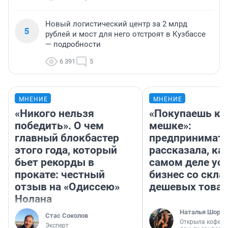
Новый логистический центр за 2 млрд
5
рублей и мост для него отстроят в Кузбассе
— подробности
6 391
5
МНЕНИЕ
МНЕНИЕ
«Никого нельзя
«Покупаешь ко
победить». О чем
мешке»:
главный блокбастер
предпринимат
этого года, который
рассказала, как
бьет рекорды в
самом деле ус
прокате: честный
бизнес со скл
отзыв на «Одиссею»
дешевых това
Нолана
Наталья Шорох
Стас Соколов
Открыла кофейн
Эксперт