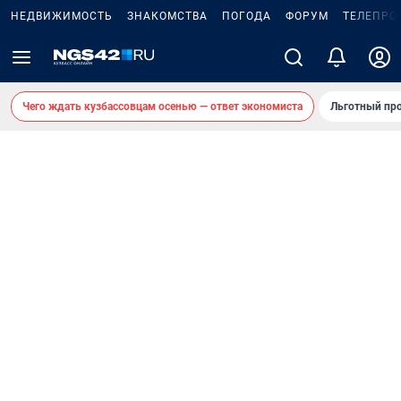
НЕДВИЖИМОСТЬ
ЗНАКОМСТВА
ПОГОДА
ФОРУМ
ТЕЛЕПРО
Чего ждать кузбассовцам осенью — ответ экономиста
Льготный про