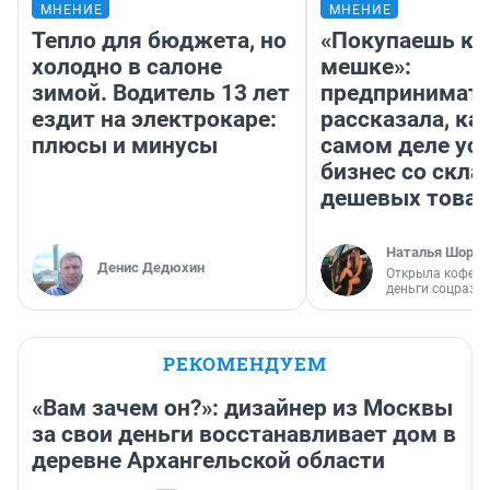
МНЕНИЕ
МНЕНИЕ
Тепло для бюджета, но
«Покупаешь ко
холодно в салоне
мешке»:
зимой. Водитель 13 лет
предпринимат
ездит на электрокаре:
рассказала, как
плюсы и минусы
самом деле ус
бизнес со скл
дешевых това
Наталья Шорох
Денис Дедюхин
Открыла кофейн
деньги соцразв
РЕКОМЕНДУЕМ
«Вам зачем он?»: дизайнер из Москвы
за свои деньги восстанавливает дом в
деревне Архангельской области