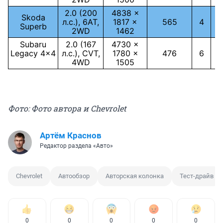
2.0 (200
4838 ×
Skoda
л.с.), 6АТ,
1817 ×
565
4
Superb
2WD
1462
Subaru
2.0 (167
4730 ×
Legacy 4x4
л.с.), CVT,
1780 ×
476
6
4WD
1505
Фото: Фото автора и Chevrolet
Артём Краснов
Редактор раздела «Авто»
Chevrolet
Автообзор
Авторская колонка
Тест-драйв
0
0
0
0
0