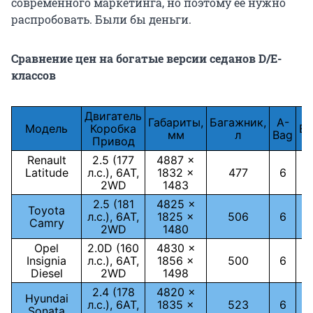
современного маркетинга, но поэтому ее нужно
распробовать. Были бы деньги.
Сравнение цен на богатые версии седанов D/E-
классов
Двигатель
Габариты,
Багажник,
A-
Модель
Коробка
ES
мм
л
Bag
Привод
Renault
2.5 (177
4887 ×
Latitude
л.с.), 6АТ,
1832 ×
477
6
2WD
1483
2.5 (181
4825 ×
Toyota
л.с.), 6АТ,
1825 ×
506
6
Camry
2WD
1480
Opel
2.0D (160
4830 ×
Insignia
л.с.), 6АТ,
1856 ×
500
6
Diesel
2WD
1498
2.4 (178
4820 ×
Hyundai
л.с.), 6АТ,
1835 ×
523
6
Sonata