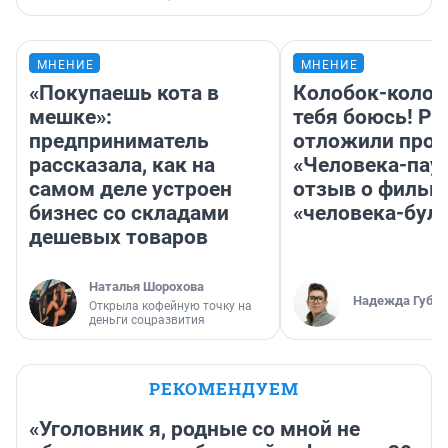
МНЕНИЕ
МНЕНИЕ
«Покупаешь кота в
Колобок-колобо
мешке»:
тебя боюсь! Ра
предприниматель
отложили прок
рассказала, как на
«Человека-пау
самом деле устроен
отзыв о фильм
бизнес со складами
«человека-бул
дешевых товаров
Наталья Шорохова
Надежда Губар
Открыла кофейную точку на
деньги соцразвития
РЕКОМЕНДУЕМ
«Уголовник я, родные со мной не