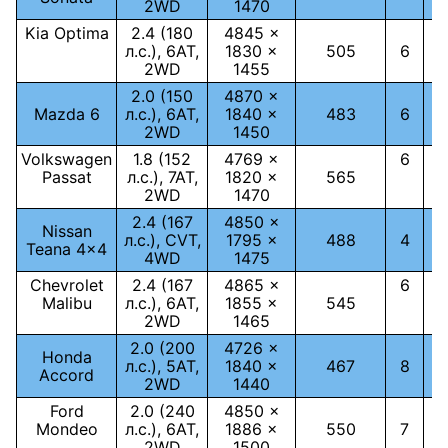
2WD
1470
Kia Optima
2.4 (180
4845 ×
л.с.), 6АТ,
1830 ×
505
6
2WD
1455
2.0 (150
4870 ×
Mazda 6
л.с.), 6АТ,
1840 ×
483
6
2WD
1450
Volkswagen
1.8 (152
4769 ×
6
Passat
л.с.), 7АТ,
1820 ×
565
2WD
1470
2.4 (167
4850 ×
Nissan
л.с.), CVT,
1795 ×
488
4
Teana 4x4
4WD
1475
Chevrolet
2.4 (167
4865 ×
6
Malibu
л.с.), 6АТ,
1855 ×
545
2WD
1465
2.0 (200
4726 ×
Honda
л.с.), 5АТ,
1840 ×
467
8
Accord
2WD
1440
Ford
2.0 (240
4850 ×
Mondeo
л.с.), 6АТ,
1886 ×
550
7
2WD
1500