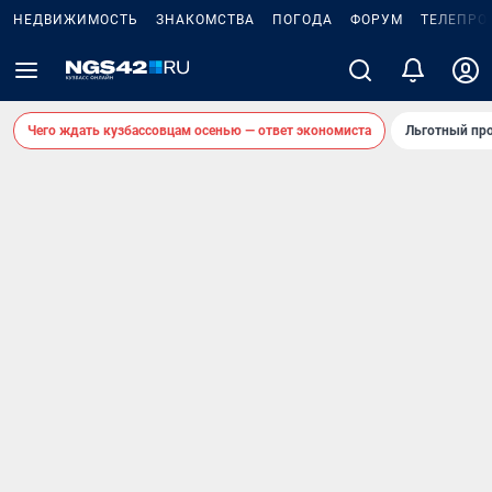
НЕДВИЖИМОСТЬ
ЗНАКОМСТВА
ПОГОДА
ФОРУМ
ТЕЛЕПРО
Чего ждать кузбассовцам осенью — ответ экономиста
Льготный про