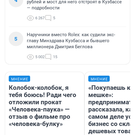
рублей и мост для него отстроят в Кузбассе
— подробности
6 267
5
Наручники вместо Rolex: как судили экс-
5
главу Минздрава Кузбасса и бывшего
миллионера Дмитрия Беглова
5 002
15
МНЕНИЕ
МНЕНИЕ
Колобок-колобок, я
«Покупаешь ко
тебя боюсь! Ради чего
мешке»:
отложили прокат
предпринимат
«Человека-паука» —
рассказала, как
отзыв о фильме про
самом деле ус
«человека-булку»
бизнес со скл
дешевых това