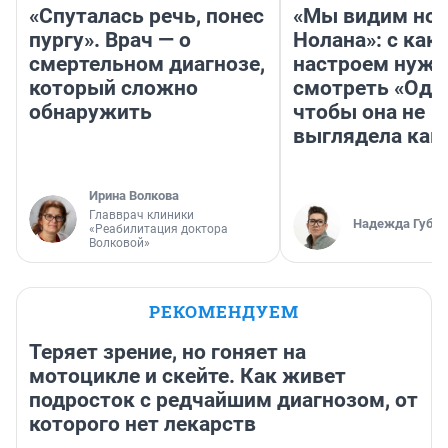
«Спуталась речь, понес
«Мы видим нов
пургу». Врач — о
Нолана»: с как
смертельном диагнозе,
настроем нужн
который сложно
смотреть «Оди
обнаружить
чтобы она не
выглядела как
Ирина Волкова
Главврач клиники
Надежда Губар
«Реабилитация доктора
Волковой»
РЕКОМЕНДУЕМ
Теряет зрение, но гоняет на
мотоцикле и скейте. Как живет
подросток с редчайшим диагнозом, от
которого нет лекарств