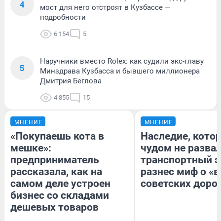
4
мост для него отстроят в Кузбассе —
подробности
6 154
5
Наручники вместо Rolex: как судили экс-главу
5
Минздрава Кузбасса и бывшего миллионера
Дмитрия Беглова
4 855
15
МНЕНИЕ
МНЕНИЕ
«Покупаешь кота в
Наследие, кото
мешке»:
чудом не разва
предприниматель
транспортный э
рассказала, как на
разнес миф о «
самом деле устроен
советских доро
бизнес со складами
дешевых товаров