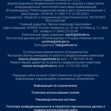
Зарегистрировано Федеральной службой по надзору в сфере связи,
информационных технологий и массовых коммуникаций
(Роскомнадзор). Регистрационный номер и дата принятия решения о
регистрации - ЭЛ № ФС 77-78817 от 07.08.2020 г.
Учредитель: Общество с ограниченной ответственностью "ИНТЕРНЕТ
ТЕХНОЛОГИИ"
Главный редактор: Левчук Александр Николаевич
Адрес редакции: 650000, Россия, Кемерово, ул. 50 лет Октября, д. 11, офис
201, телефон +7 (3842) 23-22-60
Электронный адрес редакции:
ngs42@shkulev.ru
Контактные данные для Роскомнадзора и государственных органов:
juristnsk@shkulev.ru
Техподдержка:
help@shkulev.ru
По вопросам коммерческого сотрудничества:
Жапарова Жанна, менеджер по работе с федеральными клиентами
zhanna.zhaparova@shkulev.ru
, моб. + 7 982 640 34 32
Ревина Мария, директор по работе с федеральными клиентами
mariya.revina@shkulev.ru
, моб. +7 910 402 4056
Редакция сайта не несет ответственности за достоверность
информации, содержащейся в рекламных объявлениях.
Информация об ограничениях
Политика использования cookies
Рекомендательные системы
Политика конфиденциальности и обработки персональных данных и
правила использования сайта