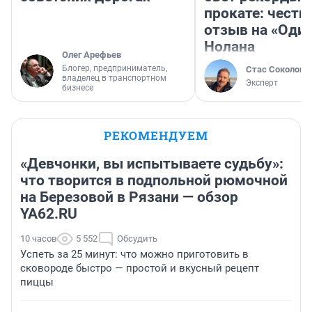
прокате: честн
отзыв на «Оди
Нолана
Олег Арефьев
Блогер, предприниматель,
Стас Соколов
владелец в транспортном
Эксперт
бизнесе
РЕКОМЕНДУЕМ
«Девчонки, вы испытываете судьбу»:
что творится в подпольной рюмочной
на Березовой в Рязани — обзор
YA62.RU
10 часов
5 552
Обсудить
Успеть за 25 минут: что можно приготовить в
сковороде быстро — простой и вкусный рецепт
пиццы