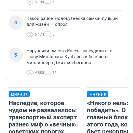
6 180
5
Какой район Новокузнецка самый лучший
4
для жизни — опрос
6 174
5
Наручники вместо Rolex: как судили экс-
5
главу Минздрава Кузбасса и бывшего
миллионера Дмитрия Беглова
4 880
15
МНЕНИЕ
МНЕНИЕ
Наследие, которое
«Никого нельз
чудом не развалилось:
победить». О ч
транспортный эксперт
главный блокб
разнес миф о «вечных»
этого года, ко
советских дорогах
бьет рекорды 