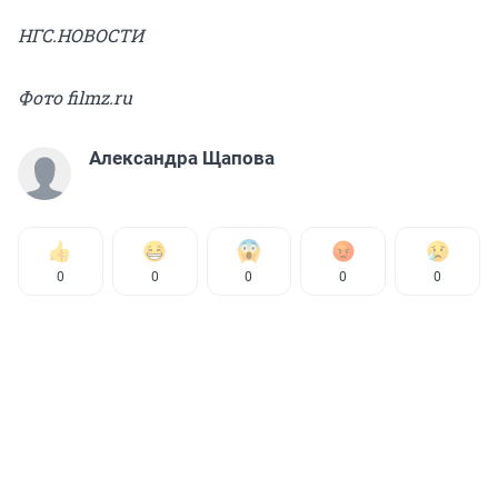
НГС.НОВОСТИ
Фото filmz.ru
Александра Щапова
0
0
0
0
0