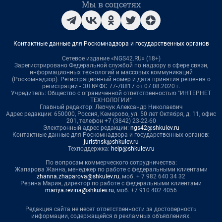
Мы в соцсетях
Контактные данные для Роскомнадзора и государственных органов
Сетевое издание «NGS42.RU» (18+)
Зарегистрировано Федеральной службой по надзору в сфере связи,
информационных технологий и массовых коммуникаций
(Роскомнадзор). Регистрационный номер и дата принятия решения о
регистрации - ЭЛ № ФС 77-78817 от 07.08.2020 г.
Учредитель: Общество с ограниченной ответственностью "ИНТЕРНЕТ
ТЕХНОЛОГИИ"
Главный редактор: Левчук Александр Николаевич
Адрес редакции: 650000, Россия, Кемерово, ул. 50 лет Октября, д. 11, офис
201, телефон +7 (3842) 23-22-60
Электронный адрес редакции:
ngs42@shkulev.ru
Контактные данные для Роскомнадзора и государственных органов:
juristnsk@shkulev.ru
Техподдержка:
help@shkulev.ru
По вопросам коммерческого сотрудничества:
Жапарова Жанна, менеджер по работе с федеральными клиентами
zhanna.zhaparova@shkulev.ru
, моб. + 7 982 640 34 32
Ревина Мария, директор по работе с федеральными клиентами
mariya.revina@shkulev.ru
, моб. +7 910 402 4056
Редакция сайта не несет ответственности за достоверность
информации, содержащейся в рекламных объявлениях.