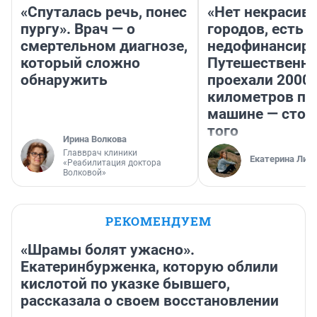
«Спуталась речь, понес
«Нет некрасив
пургу». Врач — о
городов, есть
смертельном диагнозе,
недофинансиро
который сложно
Путешественн
обнаружить
проехали 2000
километров по 
машине — стои
того
Ирина Волкова
Главврач клиники
Екатерина Лит
«Реабилитация доктора
Волковой»
РЕКОМЕНДУЕМ
«Шрамы болят ужасно».
Екатеринбурженка, которую облили
кислотой по указке бывшего,
рассказала о своем восстановлении