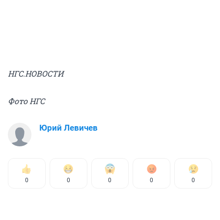
НГС.НОВОСТИ
Фото НГС
Юрий Левичев
0
0
0
0
0