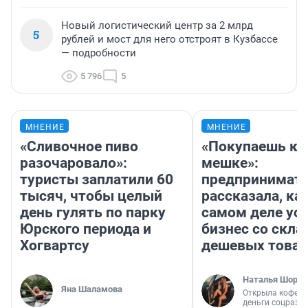
Новый логистический центр за 2 млрд
5
рублей и мост для него отстроят в Кузбассе
— подробности
5 796
5
МНЕНИЕ
МНЕНИЕ
«Сливочное пиво
«Покупаешь ко
разочаровало»:
мешке»:
туристы заплатили 60
предпринимат
тысяч, чтобы целый
рассказала, как
день гулять по парку
самом деле ус
Юрского периода и
бизнес со скл
Хогвартсу
дешевых това
Наталья Шорох
Яна Шаламова
Открыла кофейн
деньги соцразв