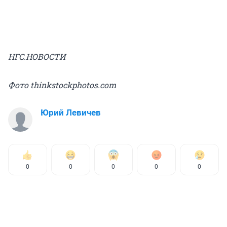
НГС.НОВОСТИ
Фото thinkstockphotos.com
Юрий Левичев
0
0
0
0
0