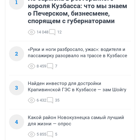
1
короля Кузбасса: что мы знаем
о Печерском, бизнесмене,
спорящем с губернаторами
14 048
12
«Руки и ноги разбросало, ужас»: водителя и
2
пассажирку разорвало на трассе в Кузбассе
8 459
7
Найден инвестор для достройки
3
Крапивинской ГЭС в Кузбассе — зам Шойгу
6 432
35
Какой район Новокузнецка самый лучший
4
для жизни — опрос
5 855
5