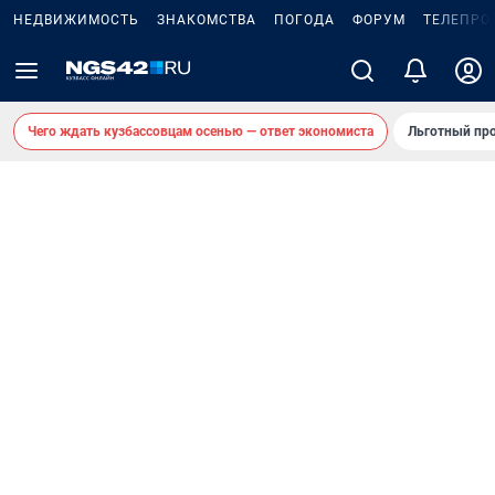
НЕДВИЖИМОСТЬ
ЗНАКОМСТВА
ПОГОДА
ФОРУМ
ТЕЛЕПРО
Чего ждать кузбассовцам осенью — ответ экономиста
Льготный про