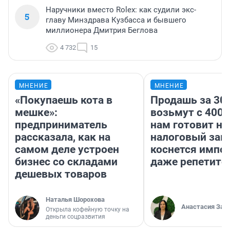
Наручники вместо Rolex: как судили экс-
5
главу Минздрава Кузбасса и бывшего
миллионера Дмитрия Беглова
4 732
15
МНЕНИЕ
МНЕНИЕ
«Покупаешь кота в
Продашь за 300
мешке»:
возьмут с 4000
предприниматель
нам готовит н
рассказала, как на
налоговый зако
самом деле устроен
коснется импор
бизнес со складами
даже репетито
дешевых товаров
Наталья Шорохова
Анастасия Зав
Открыла кофейную точку на
деньги соцразвития