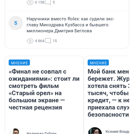
6 158
5
Наручники вместо Rolex: как судили экс-
5
главу Минздрава Кузбасса и бывшего
миллионера Дмитрия Беглова
4 864
15
МНЕНИЕ
МНЕНИЕ
«Финал не совпал с
Мой банк меня
ожиданиями»: стоит ли
бережет. Журн
смотреть фильм
хотела снять 2
«Старый орел» на
тысяч, чтобы п
большом экране —
кредит, — к не
честная рецензия
приехала служ
безопасности
Ксения Владим
Надежда Губарь