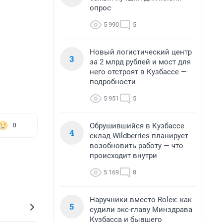
опрос
5 990
5
Новый логистический центр
3
за 2 млрд рублей и мост для
него отстроят в Кузбассе —
подробности
5 951
5
Обрушившийся в Кузбассе
0
4
склад Wildberries планирует
возобновить работу — что
происходит внутри
5 169
8
Наручники вместо Rolex: как
5
судили экс-главу Минздрава
Кузбасса и бывшего