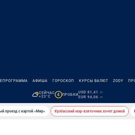
ЛЕПРОГРАММА
АФИША
ГОРОСКОП
КУРСЫ ВАЛЮТ
ZODY
ПР
USD 81,41
СЕЙЧАС
4
ПРОБКИ
+23°C
EUR 94,06
ый проезд с картой «Мир»
Кузбасский мэр-взяточник хочет домой