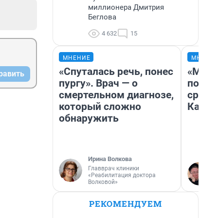
миллионера Дмитрия
Беглова
4 632
15
МНЕНИЕ
МНЕНИ
«Спуталась речь, понес
«Маши
равить
пургу». Врач — о
полет
смертельном диагнозе,
сравн
который сложно
Казах
обнаружить
Ирина Волкова
Главврач клиники
«Реабилитация доктора
Волковой»
РЕКОМЕНДУЕМ