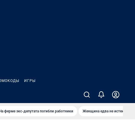
ОМОКОДЫ
ИГРЫ
На ферме экс-депутата погибли работники
Женщина едва не истекла кро