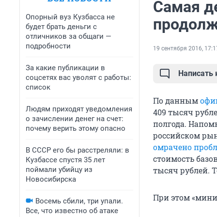
Самая д
Опорный вуз Кузбасса не
продолж
будет брать деньги с
отличников за общаги —
подробности
19 сентября 2016, 17:1
За какие публикации в
Написать
соцсетях вас уволят с работы:
список
По данным
офи
Людям приходят уведомления
409 тысяч рубл
о зачислении денег на счет:
полгода. Напомн
почему верить этому опасно
российском рын
омрачено проб
В СССР его бы расстреляли: в
стоимость базов
Кузбассе спустя 35 лет
поймали убийцу из
тысяч рублей. Т
Новосибирска
При этом «мини
Восемь сбили, три упали.
Все, что известно об атаке