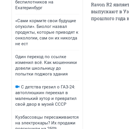
беспилотников на
Ravon R2 являет
Екатеринбург
выпускают в Узб
прошлого года н
«Сами кормите свои будущие
опухоли». Биолог назвал
продукты, которые приводят к
онкологии, сам он их никогда
не ест
Один переход по ссылке
изменил всё. Как мошенники
довели школьницу до
попытки поджога здания
С детства грезил о ГАЗ-24:
автоплюшкин переехал в
маленький хутор и превратил
свой двор в музей СССР
Кузбассовцы пересаживаются
на электрокары? Их продажи
подскочили на 250%