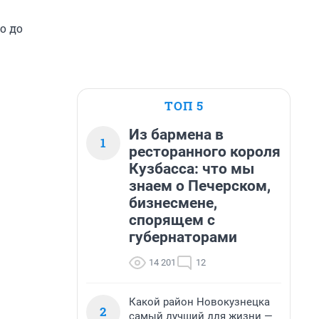
о до
ТОП 5
Из бармена в
1
ресторанного короля
Кузбасса: что мы
знаем о Печерском,
бизнесмене,
спорящем с
губернаторами
14 201
12
Какой район Новокузнецка
2
самый лучший для жизни —