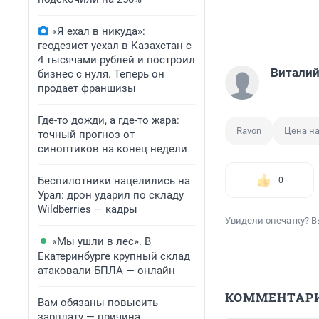
«Я ехал в никуда»:
геодезист уехал в Казахстан с
4 тысячами рублей и построил
Виталий
бизнес с нуля. Теперь он
продает франшизы
Где-то дожди, а где-то жара:
Ravon
Цена н
точный прогноз от
синоптиков на конец недели
Беспилотники нацелились на
0
Урал: дрон ударил по складу
Wildberries — кадры
Увидели опечатку? В
«Мы ушли в лес». В
Екатеринбурге крупный склад
атаковали БПЛА — онлайн
КОММЕНТАР
Вам обязаны повысить
зарплату — причина