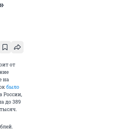
»
оит от
дние
е на
вок
было
в России,
а до 389
 тысяч.
блей.