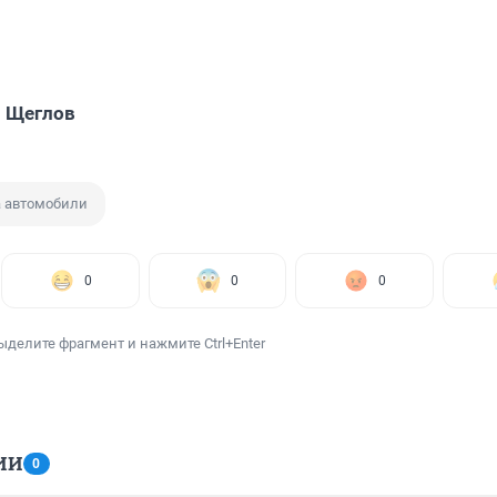
 Щеглов
а автомобили
0
0
0
ыделите фрагмент и нажмите Ctrl+Enter
ИИ
0