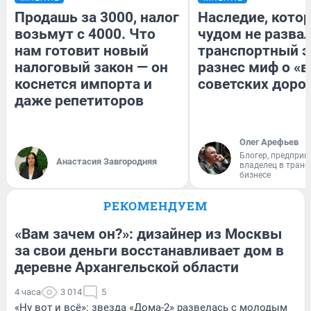
Продашь за 3000, налог
Наследие, кото
возьмут с 4000. Что
чудом не разва
нам готовит новый
транспортный э
налоговый закон — он
разнес миф о «
коснется импорта и
советских доро
даже репетиторов
Олег Арефьев
Блогер, предприн
Анастасия Завгородняя
владелец в тран
бизнесе
РЕКОМЕНДУЕМ
«Вам зачем он?»: дизайнер из Москвы
за свои деньги восстанавливает дом в
деревне Архангельской области
4 часа
3 014
5
«Ну вот и всё»: звезда «Дома-2» развелась с молодым