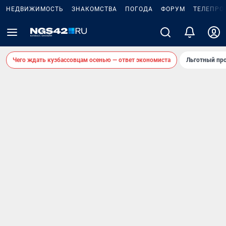
НЕДВИЖИМОСТЬ
ЗНАКОМСТВА
ПОГОДА
ФОРУМ
ТЕЛЕПРО
Чего ждать кузбассовцам осенью — ответ экономиста
Льготный про