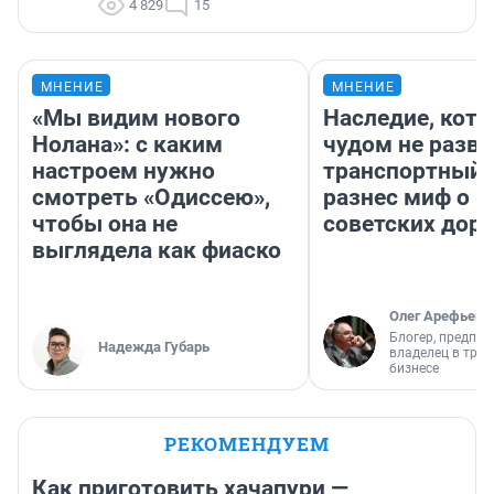
4 829
15
МНЕНИЕ
МНЕНИЕ
«Мы видим нового
Наследие, кото
Нолана»: с каким
чудом не разва
настроем нужно
транспортный 
смотреть «Одиссею»,
разнес миф о 
чтобы она не
советских доро
выглядела как фиаско
Олег Арефьев
Блогер, предпри
Надежда Губарь
владелец в тра
бизнесе
РЕКОМЕНДУЕМ
Как приготовить хачапури —