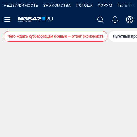
НЕДВИЖИМОСТЬ
ЗНАКОМСТВА
ПОГОДА
ФОРУМ
ТЕЛЕПРО
Чего ждать кузбассовцам осенью — ответ экономиста
Льготный про