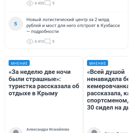
6 433
5
Новый логистический центр за 2 млрд
5
рублей и мост для него отстроят в Кузбассе
— подробности
6 410
5
МНЕНИЕ
МНЕНИЕ
«За неделю две ночи
«Всей душой
были страшные»:
ненавидела бег
туристка рассказала об
кемеровчанка
отдыхе в Крыму
рассказала, ка
спортсменом, е
30 сидел на ди
Александра Исмайлова