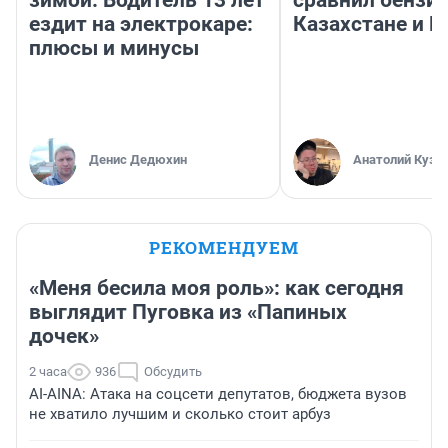
зимой. Водитель 13 лет
сравнил бензин
ездит на электрокаре:
Казахстане и Р
плюсы и минусы
Денис Дедюхин
Анатолий Кузн
РЕКОМЕНДУЕМ
«Меня бесила моя роль»: как сегодня
выглядит Пуговка из «Папиных
дочек»
2 часа
936
Обсудить
AI-AINA: Атака на соцсети депутатов, бюджета вузов
не хватило лучшим и сколько стоит арбуз