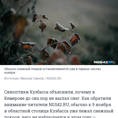
Обычно снежный покров устанавливается уже в первых числах
ноября
Источник: 
Максим Серков / NGS42.RU
Синоптики Кузбасса объяснили, почему в
Кемерове до сих пор не выпал снег. Как обратили
внимание читатели NGS42.RU, обычно к 9 ноября
в областной столице Кузбасса уже лежал снежный
покров, чего не наблюдается в этом году —