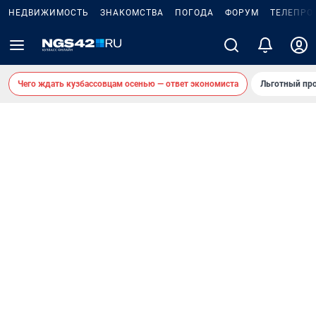
НЕДВИЖИМОСТЬ
ЗНАКОМСТВА
ПОГОДА
ФОРУМ
ТЕЛЕПРО
Чего ждать кузбассовцам осенью — ответ экономиста
Льготный про