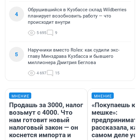
Обрушившийся в Кузбассе склад Wildberries
4
планирует возобновить работу — что
происходит внутри
5 695
9
Наручники вместо Rolex: как судили экс-
5
главу Минздрава Кузбасса и бывшего
миллионера Дмитрия Беглова
4 697
15
МНЕНИЕ
МНЕНИЕ
Продашь за 3000, налог
«Покупаешь ко
возьмут с 4000. Что
мешке»:
нам готовит новый
предпринимат
налоговый закон — он
рассказала, как
коснется импорта и
самом деле ус