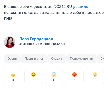
В связи с этим редакция NGS42.RU
решила
вспомнить, когда зима заявляла о себе в прошлые
года.
Лера Городецкая
Заместитель редактора NGS42.RU
Осень
Первый снег
Осадки
Гидрометцентр
Сино
3
1
0
2
0