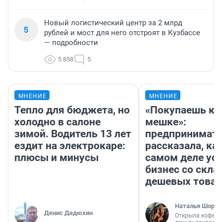
Новый логистический центр за 2 млрд
5
рублей и мост для него отстроят в Кузбассе
— подробности
5 858
5
МНЕНИЕ
МНЕНИЕ
Тепло для бюджета, но
«Покупаешь ко
холодно в салоне
мешке»:
зимой. Водитель 13 лет
предпринимат
ездит на электрокаре:
рассказала, как
плюсы и минусы
самом деле ус
бизнес со скл
дешевых това
Наталья Шорох
Денис Дедюхин
Открыла кофейн