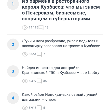
Из бармена в ресторанного
1
короля Кузбасса: что мы знаем
о Печерском, бизнесмене,
спорящем с губернаторами
14 115
12
«Руки и ноги разбросало, ужас»: водителя и
2
пассажирку разорвало на трассе в Кузбассе
8 564
7
Найден инвестор для достройки
3
Крапивинской ГЭС в Кузбассе — зам Шойгу
6 497
35
Какой район Новокузнецка самый лучший
4
для жизни — опрос
5 915
5