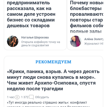
предприниматель
Почему новые
рассказала, как на
блокбастеры
самом деле устроен
проваливаются,
бизнес со складами
повторы стары
дешевых товаров
фильмов соби
полные залы
Наталья Шорохова
Алёна Золотух
Открыла кофейную точку на
Журналист НГС
деньги соцразвития
РЕКОМЕНДУЕМ
«Крики, паника, взрыв. А через десять
минут люди снова купались в море».
Чем живет Архипо-Осиповка, спустя
неделю после трагедии
1 час
1 372
Обсудить
«Тут иногда реально страшно жить»: конфликт