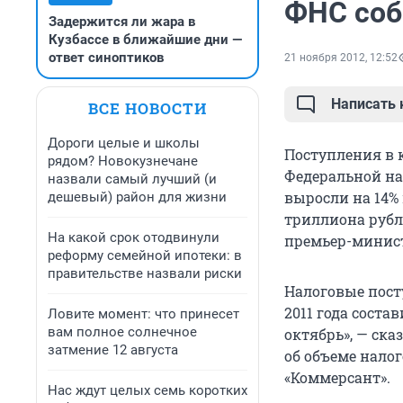
ФНС соб
Задержится ли жара в
Кузбассе в ближайшие дни —
ответ синоптиков
21 ноября 2012, 12:52
Написать
ВСЕ НОВОСТИ
Дороги целые и школы
Поступления в
рядом? Новокузнечане
Федеральной нал
назвали самый лучший (и
выросли на 14%
дешевый) район для жизни
триллиона рубл
На какой срок отодвинули
премьер-минист
реформу семейной ипотеки: в
правительстве назвали риски
Налоговые пост
2011 года соста
Ловите момент: что принесет
вам полное солнечное
октябрь», — ск
затмение 12 августа
об объеме нало
«Коммерсант».
Нас ждут целых семь коротких