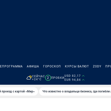
ЛЕПРОГРАММА
АФИША
ГОРОСКОП
КУРСЫ ВАЛЮТ
ZODY
ПР
USD 82,17
СЕЙЧАС
2
ПРОБКИ
+24°C
EUR 94,84
 проезд с картой «Мир»
Что известно о владельце бизнеса, где погибли