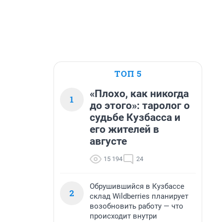
ТОП 5
«Плохо, как никогда
1
до этого»: таролог о
судьбе Кузбасса и
его жителей в
августе
15 194
24
Обрушившийся в Кузбассе
2
склад Wildberries планирует
возобновить работу — что
происходит внутри