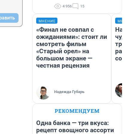
4 956
15
равить
МНЕНИЕ
МНЕНИ
«Финал не совпал с
Насле
ожиданиями»: стоит ли
чудом
смотреть фильм
транс
«Старый орел» на
разне
большом экране —
совет
честная рецензия
Надежда Губарь
РЕКОМЕНДУЕМ
Одна банка — три вкуса:
рецепт овощного ассорти