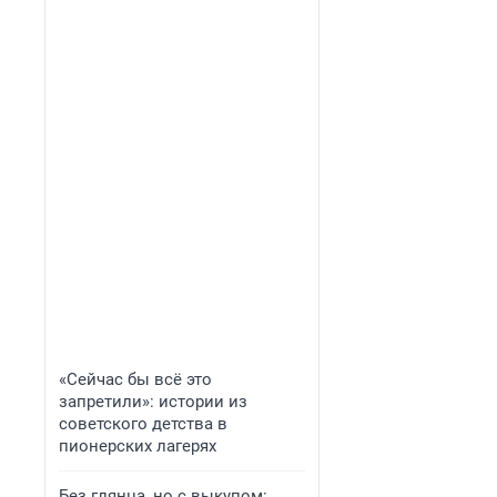
«Сейчас бы всё это
запретили»: истории из
советского детства в
пионерских лагерях
Без глянца, но с выкупом: