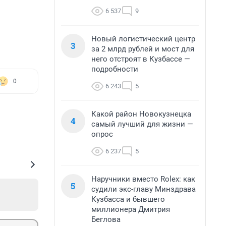
6 537
9
Новый логистический центр
3
за 2 млрд рублей и мост для
него отстроят в Кузбассе —
подробности
0
6 243
5
Какой район Новокузнецка
4
самый лучший для жизни —
опрос
6 237
5
Наручники вместо Rolex: как
5
судили экс-главу Минздрава
Кузбасса и бывшего
миллионера Дмитрия
Беглова