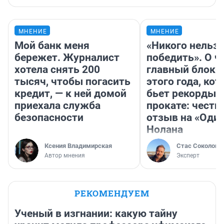
МНЕНИЕ
МНЕНИЕ
Мой банк меня
«Никого нельз
бережет. Журналист
победить». О ч
хотела снять 200
главный блокб
тысяч, чтобы погасить
этого года, ко
кредит, — к ней домой
бьет рекорды 
приехала служба
прокате: честн
безопасности
отзыв на «Оди
Нолана
Ксения Владимирская
Стас Соколов
Автор мнения
Эксперт
РЕКОМЕНДУЕМ
Ученый в изгнании: какую тайну