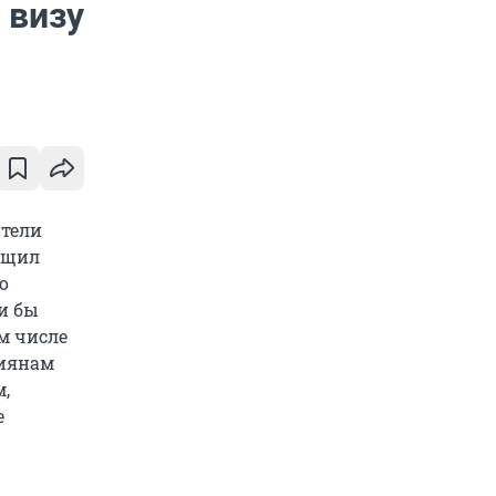
 визу
ители
общил
о
и бы
м числе
сиянам
м,
е