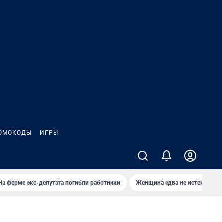
ОМОКОДЫ
ИГРЫ
На ферме экс-депутата погибли работники
Женщина едва не истекла кро