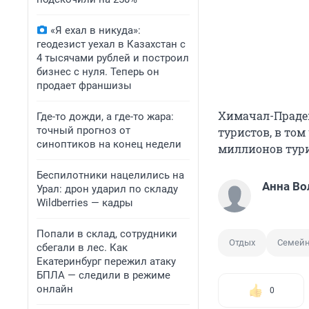
«Я ехал в никуда»:
геодезист уехал в Казахстан с
4 тысячами рублей и построил
бизнес с нуля. Теперь он
продает франшизы
Химачал-Праде
Где-то дожди, а где-то жара:
точный прогноз от
туристов, в том
синоптиков на конец недели
миллионов тури
Беспилотники нацелились на
Анна Во
Урал: дрон ударил по складу
Wildberries — кадры
Попали в склад, сотрудники
Отдых
Семей
сбегали в лес. Как
Екатеринбург пережил атаку
БПЛА — следили в режиме
онлайн
0