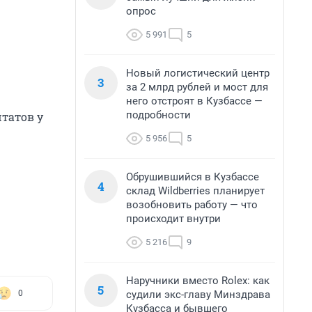
опрос
5 991
5
Новый логистический центр
3
за 2 млрд рублей и мост для
него отстроят в Кузбассе —
подробности
татов у
5 956
5
Обрушившийся в Кузбассе
4
склад Wildberries планирует
возобновить работу — что
происходит внутри
5 216
9
Наручники вместо Rolex: как
5
судили экс-главу Минздрава
0
Кузбасса и бывшего