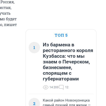
 Россия,
истан,
учать
имо будет
ию, пишет
ТОП 5
Из бармена в
1
ресторанного короля
Кузбасса: что мы
знаем о Печерском,
бизнесмене,
спорящем с
губернаторами
14 203
12
Какой район Новокузнецка
2
самый лучший для жизни —