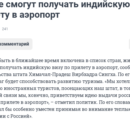
е смогут получать индийскую
ту в аэропорт
241
 комментарий
быть в ближайшее время включена в список стран, ж
 получать индийскую визу по прилету в аэропорт, со
ьства штата Химачал-Прадеш Вирбхадра Сингха. По ег
аг будет способствовать развитию туризма. «Мы хотел
о иностранных туристов, посещающих наш штат, в то
той связи мы, конечно, приветствуем идею выдачи рос
прилете в аэропорт», – отметил политик. По его слова
л бы особенно уместен принимая во внимание теплы
и с Россией».