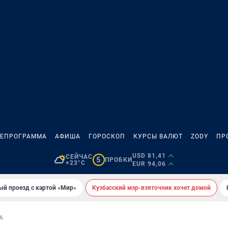
ЛЕПРОГРАММА
АФИША
ГОРОСКОП
КУРСЫ ВАЛЮТ
ZODY
ПР
USD 81,41
СЕЙЧАС
5
ПРОБКИ
+23°C
EUR 94,06
ый проезд с картой «Мир»
Кузбасский мэр-взяточник хочет домой
А