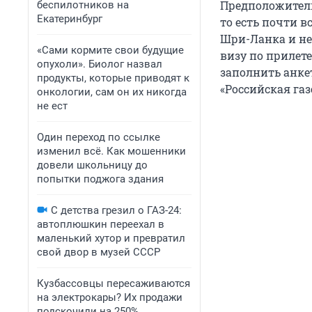
Предположительн
беспилотников на
Екатеринбург
то есть почти в
Шри-Ланка и не
«Сами кормите свои будущие
визу по прилете
опухоли». Биолог назвал
заполнить анкет
продукты, которые приводят к
«Российская газ
онкологии, сам он их никогда
не ест
Один переход по ссылке
изменил всё. Как мошенники
довели школьницу до
попытки поджога здания
С детства грезил о ГАЗ-24:
автоплюшкин переехал в
маленький хутор и превратил
свой двор в музей СССР
Кузбассовцы пересаживаются
на электрокары? Их продажи
подскочили на 250%