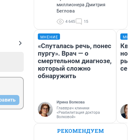
миллионера Дмитрия
Беглова
4 645
15
МНЕНИЕ
МНЕНИ
«Спуталась речь, понес
Кварт
пургу». Врач — о
но де
смертельном диагнозе,
рынок
который сложно
сейча
обнаружить
равить
Ирина Волкова
Главврач клиники
«Реабилитация доктора
Волковой»
РЕКОМЕНДУЕМ