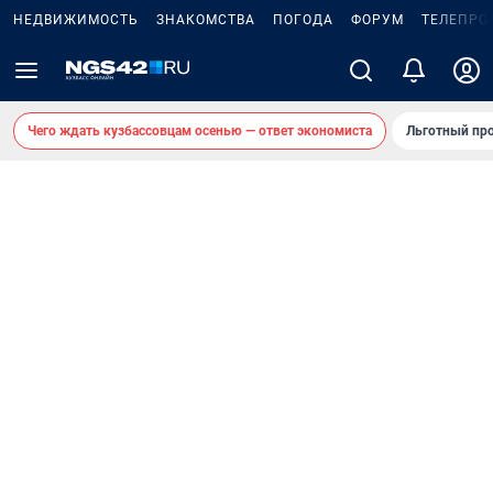
НЕДВИЖИМОСТЬ
ЗНАКОМСТВА
ПОГОДА
ФОРУМ
ТЕЛЕПРО
Чего ждать кузбассовцам осенью — ответ экономиста
Льготный про