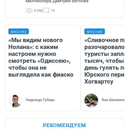
миллионера Дмитрия Беглова
4 598
15
МНЕНИЕ
МНЕНИЕ
«Мы видим нового
«Сливочное пи
Нолана»: с каким
разочаровало»
настроем нужно
туристы запла
смотреть «Одиссею»,
тысяч, чтобы 
чтобы она не
день гулять по
выглядела как фиаско
Юрского перио
Хогвартсу
Надежда Губарь
Яна Шаламова
РЕКОМЕНДУЕМ